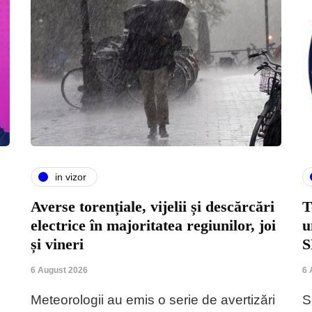
in vizor
Averse torențiale, vijelii și descărcări
T
electrice în majoritatea regiunilor, joi
u
și vineri
S
6 August 2026
6 
Meteorologii au emis o serie de avertizări
S