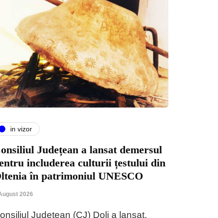
in vizor
onsiliul Județean a lansat demersul
entru includerea culturii țestului din
ltenia în patrimoniul UNESCO
August 2026
onsiliul Județean (CJ) Dolj a lansat,