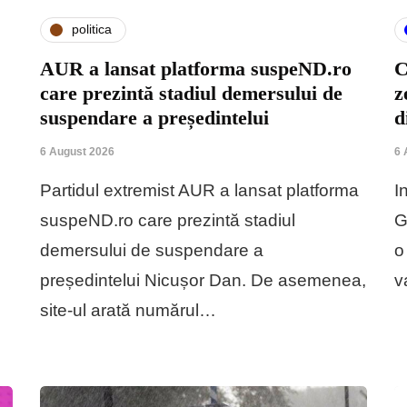
politica
AUR a lansat platforma suspeND.ro
C
care prezintă stadiul demersului de
z
suspendare a președintelui
d
6 August 2026
6 
Partidul extremist AUR a lansat platforma
I
suspeND.ro care prezintă stadiul
G
demersului de suspendare a
o
președintelui Nicușor Dan. De asemenea,
v
site-ul arată numărul…