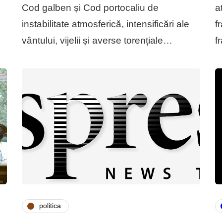
Cod galben și Cod portocaliu de
a
instabilitate atmosferică, intensificări ale
f
vântului, vijelii și averse torențiale…
f
politica