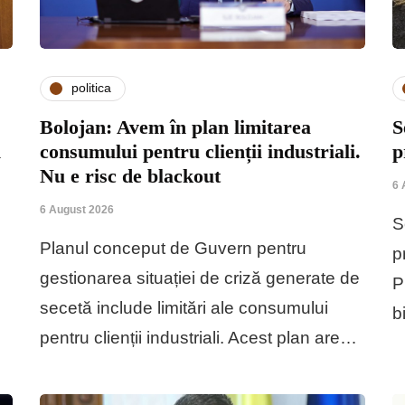
politica
Bolojan: Avem în plan limitarea
S
i
consumului pentru clienții industriali.
p
Nu e risc de blackout
6 
6 August 2026
S
Planul conceput de Guvern pentru
p
gestionarea situației de criză generate de
P
secetă include limitări ale consumului
b
pentru clienții industriali. Acest plan are…