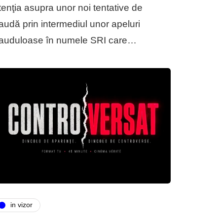
tenţia asupra unor noi tentative de
raudă prin intermediul unor apeluri
rauduloase în numele SRI care…
in vizor