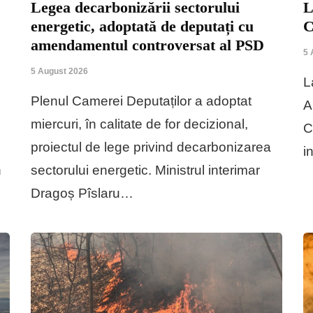
Legea decarbonizării sectorului
L
energetic, adoptată de deputați cu
amendamentul controversat al PSD
5 
5 August 2026
L
Plenul Camerei Deputaților a adoptat
A
miercuri, în calitate de for decizional,
C
proiectul de lege privind decarbonizarea
i
n
sectorului energetic. Ministrul interimar
Dragoș Pîslaru…