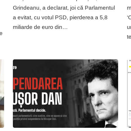
Grindeanu, a declarat, joi că Parlamentul
m
a evitat, cu votul PSD, pierderea a 5,8
‘
miliarde de euro din…
u
de
t