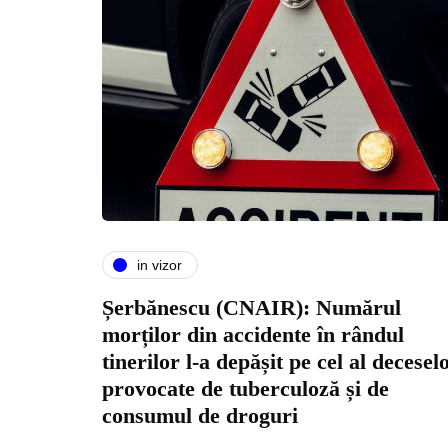
in vizor
Șerbănescu (CNAIR): Numărul
morților din accidente în rândul
tinerilor l-a depășit pe cel al decesel
provocate de tuberculoză și de
consumul de droguri