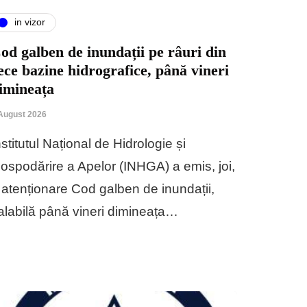
in vizor
od galben de inundații pe râuri din
ece bazine hidrografice, până vineri
imineața
August 2026
nstitutul Național de Hidrologie și
ospodărire a Apelor (INHGA) a emis, joi,
 atenționare Cod galben de inundații,
alabilă până vineri dimineața…