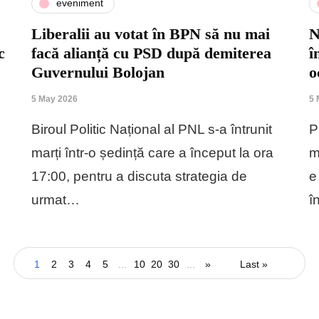
eveniment
Liberalii au votat în BPN să nu mai
N
c
facă alianță cu PSD după demiterea
î
Guvernului Bolojan
o
5 May 2026
5 
Biroul Politic Național al PNL s-a întrunit
P
marți într-o ședință care a început la ora
m
17:00, pentru a discuta strategia de
e
urmat…
î
1
2
3
4
5
...
10
20
30
...
»
Last »