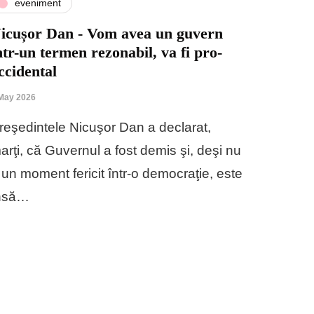
eveniment
icușor Dan - Vom avea un guvern
ntr-un termen rezonabil, va fi pro-
ccidental
May 2026
reşedintele Nicuşor Dan a declarat,
arţi, că Guvernul a fost demis şi, deşi nu
 un moment fericit într-o democraţie, este
nsă…