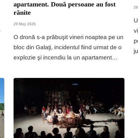
apartament. Două persoane au fost
28
rănite
U
29 May 2026
,
v
O dronă s-a prăbuşit vineri noaptea pe un
p
bloc din Galaţi, incidentul fiind urmat de o
j
explozie şi incendiu la un apartament…