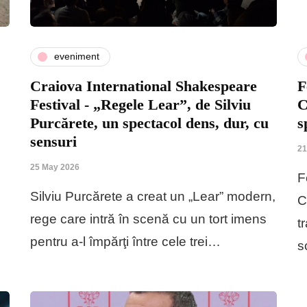
eveniment
Craiova International Shakespeare
F
Festival - „Regele Lear”, de Silviu
C
Purcărete, un spectacol dens, dur, cu
s
sensuri
21
25 May 2026
F
Silviu Purcărete a creat un „Lear” modern,
C
rege care intră în scenă cu un tort imens
t
pentru a-l împărţi între cele trei…
s