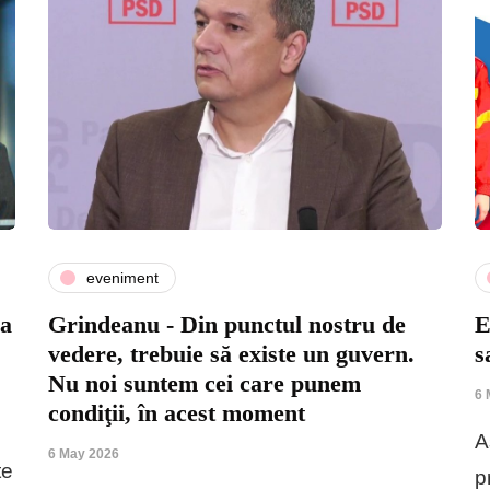
eveniment
 a
Grindeanu - Din punctul nostru de
E
vedere, trebuie să existe un guvern.
s
Nu noi suntem cei care punem
6 
condiţii, în acest moment
A
6 May 2026
te
p