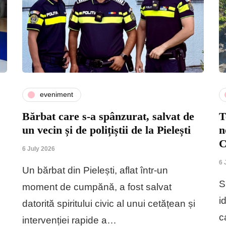
eveniment
Bărbat care s-a spânzurat, salvat de
T
un vecin și de polițiștii de la Pielești
n
C
6 July 2026
6 
Un bărbat din Pielești, aflat într-un
S
moment de cumpănă, a fost salvat
i
datorită spiritului civic al unui cetățean și
c
intervenției rapide a…