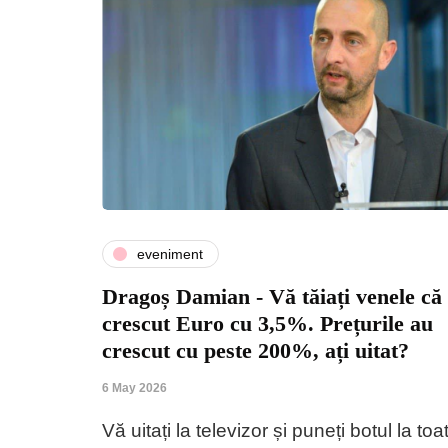
eveniment
Dragoș Damian - Vă tăiați venele că
crescut Euro cu 3,5%. Prețurile au
crescut cu peste 200%, ați uitat?
6 May 2026
Vă uitați la televizor și puneți botul la toa