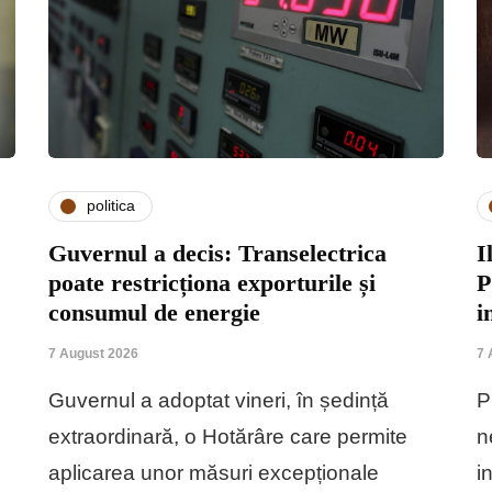
politica
Guvernul a decis: Transelectrica
I
poate restricționa exporturile și
P
consumul de energie
i
7 August 2026
7 
Guvernul a adoptat vineri, în ședință
P
extraordinară, o Hotărâre care permite
n
aplicarea unor măsuri excepționale
i