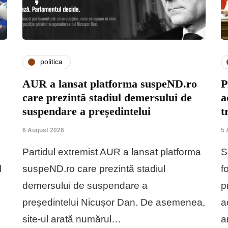
politica
AUR a lansat platforma suspeND.ro
P
care prezintă stadiul demersului de
a
suspendare a președintelui
t
6 August 2026
5 
Partidul extremist AUR a lansat platforma
S
l
suspeND.ro care prezintă stadiul
f
demersului de suspendare a
p
președintelui Nicușor Dan. De asemenea,
a
site-ul arată numărul…
a