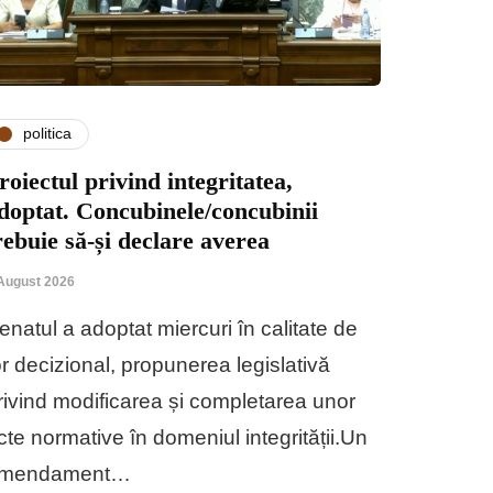
politica
roiectul privind integritatea,
doptat. Concubinele/concubinii
rebuie să-și declare averea
August 2026
enatul a adoptat miercuri în calitate de
or decizional, propunerea legislativă
rivind modificarea și completarea unor
cte normative în domeniul integrității.Un
mendament…