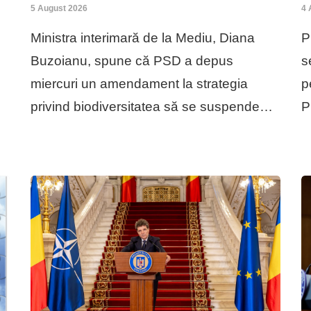
5 August 2026
4 
Ministra interimară de la Mediu, Diana
P
Buzoianu, spune că PSD a depus
s
miercuri un amendament la strategia
p
privind biodiversitatea să se suspende…
P