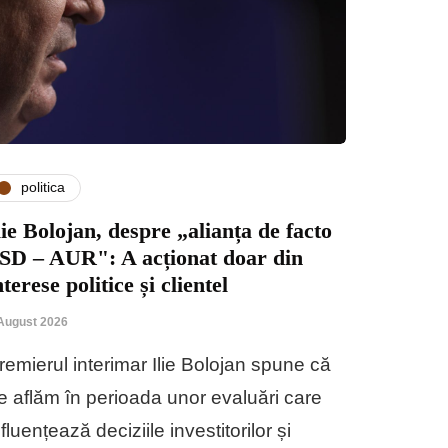
politica
lie Bolojan, despre „alianța de facto
SD – AUR": A acționat doar din
nterese politice și clientel
August 2026
remierul interimar Ilie Bolojan spune că
e aflăm în perioada unor evaluări care
nfluențează deciziile investitorilor și