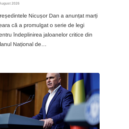
August 2026
reședintele Nicușor Dan a anunțat marți
eara că a promulgat o serie de legi
entru îndeplinirea jaloanelor critice din
lanul Național de…