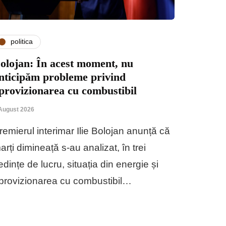
politica
olojan: În acest moment, nu
nticipăm probleme privind
provizionarea cu combustibil
August 2026
remierul interimar Ilie Bolojan anunță că
arți dimineață s-au analizat, în trei
edințe de lucru, situația din energie și
provizionarea cu combustibil…