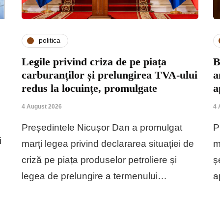
politica
Legile privind criza de pe piața
B
carburanților și prelungirea TVA-ului
a
redus la locuințe, promulgate
a
4 August 2026
4 
Președintele Nicușor Dan a promulgat
P
i
marți legea privind declararea situației de
m
criză pe piața produselor petroliere și
ș
legea de prelungire a termenului…
a