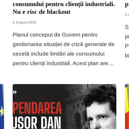
i
consumului pentru clienții industriali.
p
Nu e risc de blackout
6 
6 August 2026
S
Planul conceput de Guvern pentru
p
gestionarea situației de criză generate de
P
secetă include limitări ale consumului
b
pentru clienții industriali. Acest plan are…