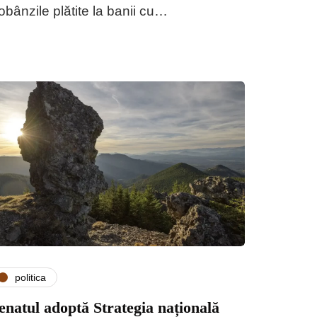
obânzile plătite la banii cu…
politica
enatul adoptă Strategia națională