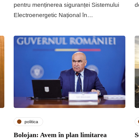
pentru menținerea siguranței Sistemului
d
Electroenergetic Național în…
politica
Bolojan: Avem în plan limitarea
S