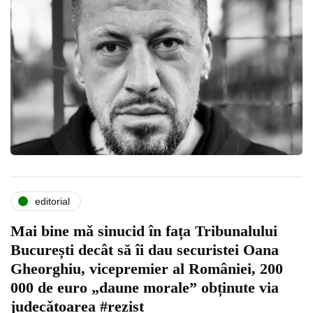
editorial
Mai bine mǎ sinucid în fața Tribunalului
București decât să îi dau securistei Oana
Gheorghiu, vicepremier al României, 200
000 de euro „daune morale” obținute via
judecǎtoarea #rezist