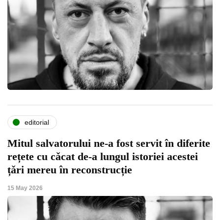
editorial
Mitul salvatorului ne-a fost servit în diferite
rețete cu cǎcat de-a lungul istoriei acestei
țǎri mereu în reconstrucție
15 May 2026