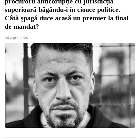
procurorii anticorupție cu jurisdicția
superioarǎ bǎgându-i în cioace politice.
Câtǎ şpagǎ duce acasǎ un premier la final
de mandat?
24 April 2026