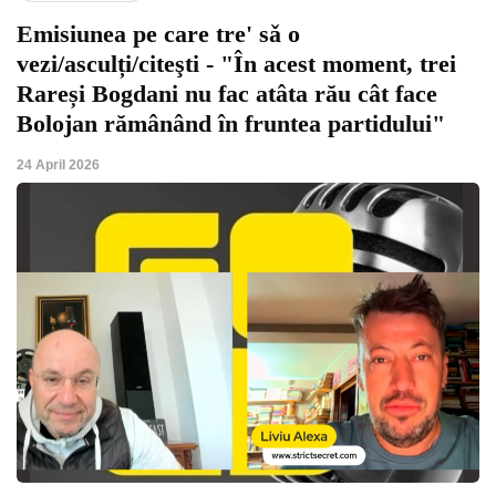
Emisiunea pe care tre' sǎ o
vezi/asculți/citeşti - "În acest moment, trei
Rareși Bogdani nu fac atâta rău cât face
Bolojan rămânând în fruntea partidului"
24 April 2026