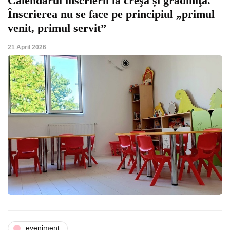
Calendarul înscrierii la creşă și grădiniţă.
Înscrierea nu se face pe principiul „primul
venit, primul servit”
21 April 2026
eveniment