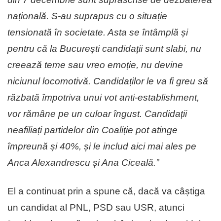
națională. S-au suprapus cu o situație
tensionată în societate. Asta se întâmplă și
pentru că la București candidații sunt slabi, nu
creează teme sau vreo emoție, nu devine
niciunul locomotivă. Candidaților le va fi greu să
răzbată împotriva unui vot anti-establishment,
vor rămâne pe un culoar îngust. Candidații
neafiliați partidelor din Coaliție pot atinge
împreună și 40%, și le includ aici mai ales pe
Anca Alexandrescu și Ana Ciceală.”
El a continuat prin a spune că, dacă va câștiga
un candidat al PNL, PSD sau USR, atunci