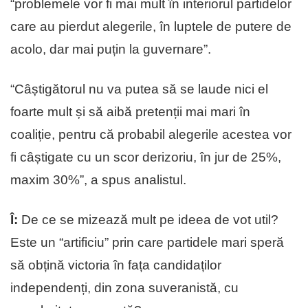
“problemele vor fi mai mult în interiorul partidelor
care au pierdut alegerile, în luptele de putere de
acolo, dar mai puțin la guvernare”.
“Câștigătorul nu va putea să se laude nici el
foarte mult și să aibă pretenții mai mari în
coaliție, pentru că probabil alegerile acestea vor
fi câștigate cu un scor derizoriu, în jur de 25%,
maxim 30%”, a spus analistul.
Î:
⁠De ce se mizează mult pe ideea de vot util?
Este un “artificiu” prin care partidele mari speră
să obțină victoria în fața candidaților
independenți, din zona suveranistă, cu