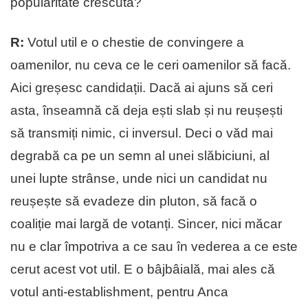
popularitate crescută?
R:
Votul util e o chestie de convingere a
oamenilor, nu ceva ce le ceri oamenilor să facă.
Aici greșesc candidații. Dacă ai ajuns să ceri
asta, înseamnă că deja ești slab și nu reușești
să transmiți nimic, ci inversul. Deci o văd mai
degrabă ca pe un semn al unei slăbiciuni, al
unei lupte strânse, unde nici un candidat nu
reușește să evadeze din pluton, să facă o
coaliție mai largă de votanți. Sincer, nici măcar
nu e clar împotriva a ce sau în vederea a ce este
cerut acest vot util. E o bâjbâială, mai ales că
votul anti-establishment, pentru Anca