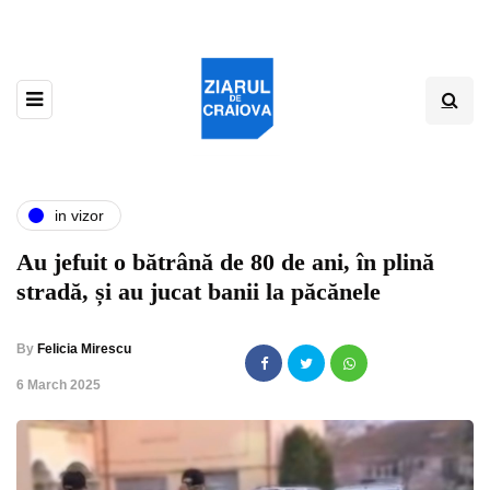
in vizor
Au jefuit o bătrână de 80 de ani, în plină
stradă, și au jucat banii la păcănele
By
Felicia Mirescu
,
6 March 2025