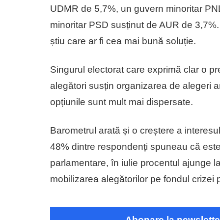
UDMR de 5,7%, un guvern minoritar PNL-
minoritar PSD susținut de AUR de 3,7%. 
știu care ar fi cea mai bună soluție.
Singurul electorat care exprimă clar o p
alegători susțin organizarea de alegeri an
opțiunile sunt mult mai dispersate.
Barometrul arată și o creștere a interesul
48% dintre respondenți spuneau că este f
parlamentare, în iulie procentul ajunge la
mobilizarea alegătorilor pe fondul crizei p
Abonare la newslette