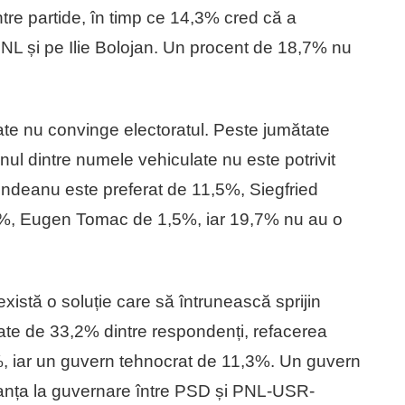
tre partide, în timp ce 14,3% cred că a
PNL și pe Ilie Bolojan. Un procent de 18,7% nu
tate nu convinge electoratul. Peste jumătate
ul dintre numele vehiculate nu este potrivit
ndeanu este preferat de 11,5%, Siegfried
%, Eugen Tomac de 1,5%, iar 19,7% nu au o
nu există o soluție care să întrunească sprijin
erate de 33,2% dintre respondenți, refacerea
iar un guvern tehnocrat de 11,3%. Un guvern
anța la guvernare între PSD și PNL-USR-