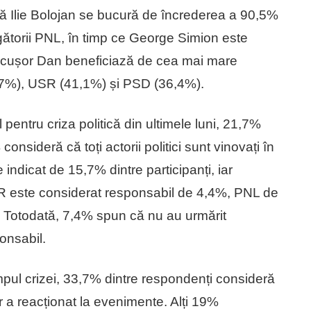
 că Ilie Bolojan se bucură de încrederea a 90,5%
egătorii PNL, în timp ce George Simion este
Nicușor Dan beneficiază de cea mai mare
4,7%), USR (41,1%) și PSD (36,4%).
 pentru criza politică din ultimele luni, 21,7%
onsideră că toți actorii politici sunt vinovați în
indicat de 15,7% dintre participanți, iar
R este considerat responsabil de 4,4%, PNL de
Totodată, 7,4% spun că nu au urmărit
ponsabil.
timpul crizei, 33,7% dintre respondenți consideră
 a reacționat la evenimente. Alți 19%