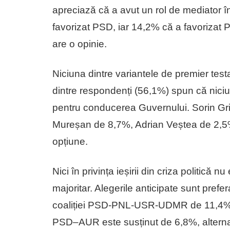
apreciază că a avut un rol de mediator în
favorizat PSD, iar 14,2% că a favorizat 
are o opinie.
Niciuna dintre variantele de premier tes
dintre respondenți (56,1%) spun că niciun
pentru conducerea Guvernului. Sorin Gri
Mureșan de 8,7%, Adrian Veștea de 2,5
opțiune.
Nici în privința ieșirii din criza politică 
majoritar. Alegerile anticipate sunt pref
coaliției PSD-PNL-USR-UDMR de 11,4%, 
PSD–AUR este susținut de 6,8%, altern