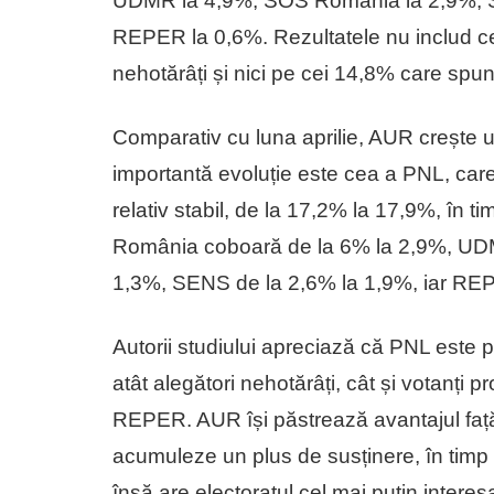
UDMR la 4,9%, SOS România la 2,9%, SE
REPER la 0,6%. Rezultatele nu includ ce
nehotărâți și nici pe cei 14,8% care spu
Comparativ cu luna aprilie, AUR crește 
importantă evoluție este cea a PNL, ca
relativ stabil, de la 17,2% la 17,9%, î
România coboară de la 6% la 2,9%, UDM
1,3%, SENS de la 2,6% la 1,9%, iar RE
Autorii studiului apreciază că PNL este pr
atât alegători nehotărâți, cât și votanți 
REPER. AUR își păstrează avantajul față 
acumuleze un plus de susținere, în timp 
însă are electoratul cel mai puțin interes