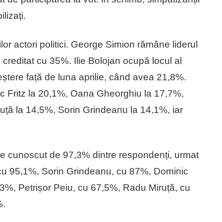
lizați.
lor actori politici. George Simion rămâne liderul
d creditat cu 35%. Ilie Bolojan ocupă locul al
ștere față de luna aprilie, când avea 21,8%.
c Fritz la 20,1%, Oana Gheorghiu la 17,7%,
ță la 14,5%, Sorin Grindeanu la 14,1%, iar
este cunoscut de 97,3% dintre respondenți, urmat
 cu 95,1%, Sorin Grindeanu, cu 87%, Dominic
3%, Petrișor Peiu, cu 67,5%, Radu Miruță, cu
%.