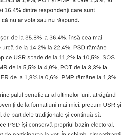
NS la 1,9%, POT și PMP la câte 1,3%, iar
i 16,4% dintre respondenți care sunt
n că nu ar vota sau nu răspund.
ușor, de la 35,8% la 36,4%, însă cea mai
re urcă de la 14,2% la 22,4%. PSD rămâne
n timp ce USR scade de la 11,2% la 10,5%. SOS
R de la 5,5% la 4,9%, POT de la 3,3% la
PER de la 1,8% la 0,6%. PMP rămâne la 1,3%.
incipalul beneficiar al ultimelor luni, atrăgând
proveniți de la formațiuni mai mici, precum USR și
de partidele tradiționale și continuă să
ce PSD își conservă propriul bazin electoral,
at de participarea la vot. În schimb, simpatizanții