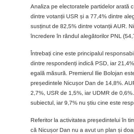
Analiza pe electoratele partidelor arată
dintre votanții USR și a 77,4% dintre al
susținut de 82,5% dintre votanții AUR. 
încredere în rândul alegătorilor PNL (5
Întrebați cine este principalul responsabil
dintre respondenți indică PSD, iar 21,4% c
egală măsură. Premierul Ilie Bolojan este 
președintele Nicușor Dan de 14,8%. AU
2,7%, USR de 1,5%, iar UDMR de 0,6%. 
subiectul, iar 9,7% nu știu cine este res
Referitor la activitatea președintelui în 
că Nicușor Dan nu a avut un plan și doar