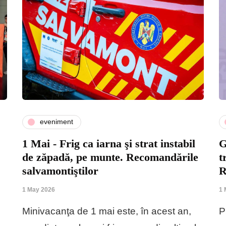
eveniment
1 Mai - Frig ca iarna şi strat instabil
G
de zăpadă, pe munte. Recomandările
t
salvamontiştilor
R
1 May 2026
1 
Minivacanţa de 1 mai este, în acest an,
P