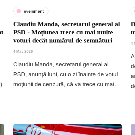
eveniment
Claudiu Manda, secretarul general al
D
nt
PSD - Moţiunea trece cu mai multe
m
voturi decât numărul de semnături
4 
4 May 2026
A
Claudiu Manda, secretarul general al
d
PSD, anunţă luni, cu o zi înainte de votul
a
),
moţiunii de cenzură, că va trece cu mai…
d