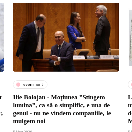
eveniment
r
Ilie Bolojan - Moţiunea ”Stingem
L
lumina”, ca să o simplific, e una de
m
r,
genul - nu ne vindem companiile, le
d
mulgem noi
M
5 May 2026
5 