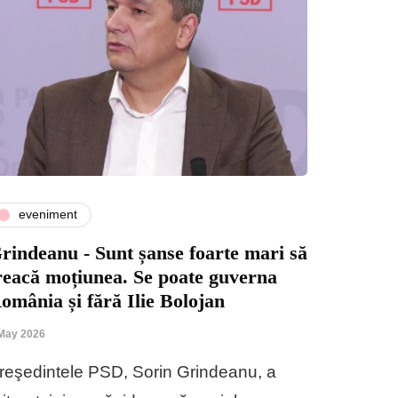
eveniment
rindeanu - Sunt șanse foarte mari să
reacă moțiunea. Se poate guverna
omânia și fără Ilie Bolojan
May 2026
reşedintele PSD, Sorin Grindeanu, a