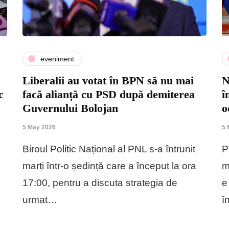
eveniment
Liberalii au votat în BPN să nu mai
N
c
facă alianță cu PSD după demiterea
î
Guvernului Bolojan
o
5 May 2026
5 
Biroul Politic Național al PNL s-a întrunit
P
marți într-o ședință care a început la ora
m
17:00, pentru a discuta strategia de
e
urmat…
î