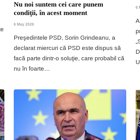
Nu noi suntem cei care punem
6 
condiţii, în acest moment
A
6 May 2026
te
p
Preşedintele PSD, Sorin Grindeanu, a
„
declarat miercuri că PSD este dispus să
D
facă parte dintr-o soluţie, care probabil că
U
nu în foarte…