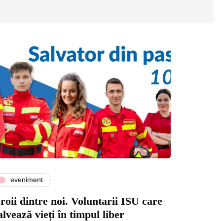
eveniment
roii dintre noi. Voluntarii ISU care
alvează vieți în timpul liber