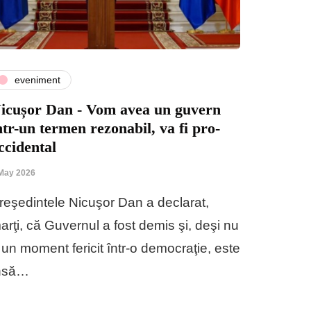
eveniment
icușor Dan - Vom avea un guvern
ntr-un termen rezonabil, va fi pro-
ccidental
May 2026
reşedintele Nicuşor Dan a declarat,
arţi, că Guvernul a fost demis şi, deşi nu
 un moment fericit într-o democraţie, este
nsă…