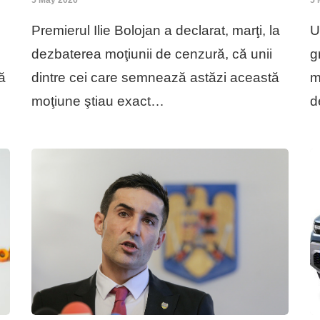
Premierul Ilie Bolojan a declarat, marţi, la
U
dezbaterea moţiunii de cenzură, că unii
g
ă
dintre cei care semnează astăzi această
m
moţiune ştiau exact…
d