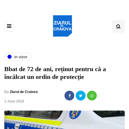
in vizor
Bbat de 72 de ani, reținut pentru că a
încălcat un ordin de protecție
By
Ziarul de Craiova
,
3 June 2026