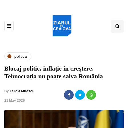
politica
Blocaj politic, inflație în creștere.
Tehnocrația nu poate salva România
By
Felicia Mirescu
,
21 May 2026