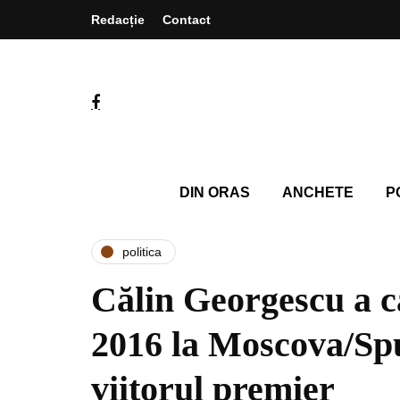
Redacție
Contact
DIN ORAS
ANCHETE
P
politica
Călin Georgescu a că
2016 la Moscova/Spu
viitorul premier