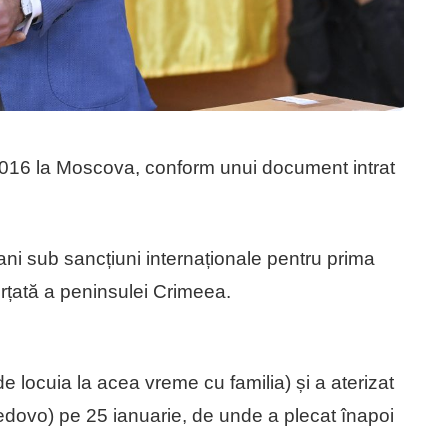
 2016 la Moscova, conform unui document intrat
ni sub sancțiuni internaționale pentru prima
orțată a peninsulei Crimeea.
 locuia la acea vreme cu familia) și a aterizat
edovo) pe 25 ianuarie, de unde a plecat înapoi