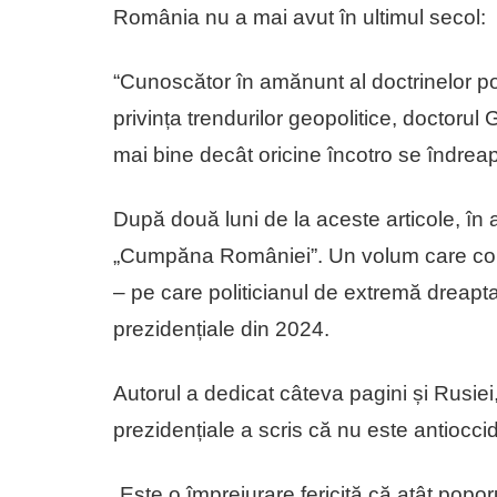
România nu a mai avut în ultimul secol:
“Cunoscător în amănunt al doctrinelor pol
privința trendurilor geopolitice, doctorul
mai bine decât oricine încotro se îndrea
După două luni de la aceste articole, î
„Cumpăna României”. Un volum care conț
– pe care politicianul de extremă dreapta
prezidențiale din 2024.
Autorul a dedicat câteva pagini și Rusiei
prezidențiale a scris că nu este antiocci
„Este o împrejurare fericită că atât popo