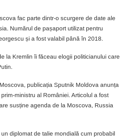
oscova fac parte dintr-o scurgere de date ale
usia. Numărul de pașaport utilizat pentru
Georgescu și a fost valabil până în 2018.
e la Kremlin îi făceau elogii politicianului care
utin.
în Moscova, publicația Sputnik Moldova anunța
 prim-ministru al României. Articolul a fost
 care susține agenda de la Moscova, Russia
d un diplomat de talie mondială cum probabil