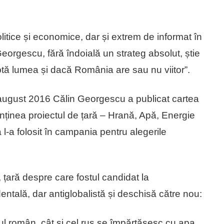
itice și economice, dar și extrem de informat în
 Georgescu, fără îndoială un strateg absolut, știe
ptă lumea și dacă România are sau nu viitor”.
n august 2016 Călin Georgescu a publicat cartea
inea proiectul de țară – Hrană, Apă, Energie
 l-a folosit în campania pentru alegerile
, țară despre care fostul candidat la
dentală, dar antiglobalistă și deschisă către nou:
rul român, cât și cel rus se împărtășesc cu apa