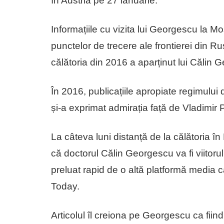
în Austria pe 27 ianuarie.
Informațiile cu vizita lui Georgescu la M
punctelor de trecere ale frontierei din R
călătoria din 2016 a aparținut lui Călin 
În 2016, publicațiile apropiate regimului d
și-a exprimat admirația față de Vladimir P
La câteva luni distanță de la călătoria 
că doctorul Călin Georgescu va fi viitorul
preluat rapid de o altă platformă media
Today.
Articolul îl creiona pe Georgescu ca fiin