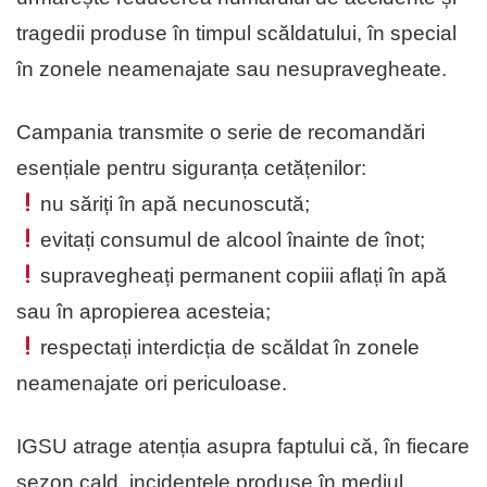
tragedii produse în timpul scăldatului, în special
în zonele neamenajate sau nesupravegheate.
Campania transmite o serie de recomandări
esențiale pentru siguranța cetățenilor:
nu săriți în apă necunoscută;
evitați consumul de alcool înainte de înot;
supravegheați permanent copiii aflați în apă
sau în apropierea acesteia;
respectați interdicția de scăldat în zonele
neamenajate ori periculoase.
IGSU atrage atenția asupra faptului că, în fiecare
sezon cald, incidentele produse în mediul