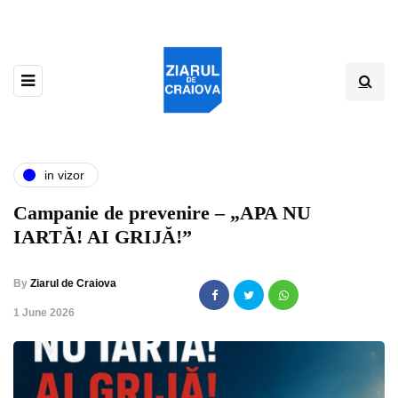
in vizor
Campanie de prevenire – „APA NU
IARTĂ! AI GRIJĂ!”
By
Ziarul de Craiova
,
1 June 2026