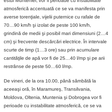
estul Munteniei, vor fi perioade cu instabilitate
atmosferică accentuată ce se va manifesta prin
averse torenţiale, vijelii puternice cu rafale de
70…90 km/h şi izolat de peste 100 km/h,
grindină de medii şi posibil mari dimensiuni (2…4
cm) şi frecvente descărcări electrice. În intervale
scurte de timp (1…3 ore) sau prin acumulare
cantităţile de apă vor fi de 25…40 l/mp şi pe arii
restrânse de peste 50…60 l/mp.
De vineri, de la ora 10.00, până sâmbătă la
aceeaşi oră, în Maramureş, Transilvania,
Moldova, Oltenia, Muntenia şi Dobrogea vor fi
perioade cu instabilitate atmosferică, ce se va