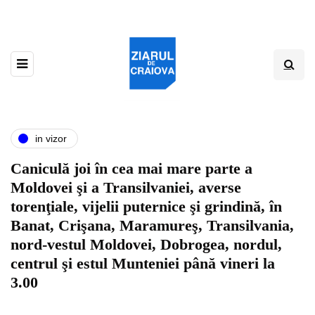
in vizor
Caniculă joi în cea mai mare parte a
Moldovei şi a Transilvaniei, averse
torenţiale, vijelii puternice şi grindină, în
Banat, Crişana, Maramureş, Transilvania,
nord-vestul Moldovei, Dobrogea, nordul,
centrul şi estul Munteniei până vineri la
3.00