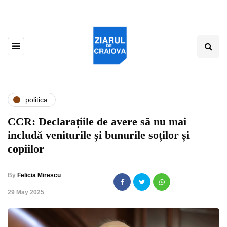
politica
CCR: Declarațiile de avere să nu mai
includă veniturile și bunurile soților și
copiilor
By
Felicia Mirescu
,
29 May 2025