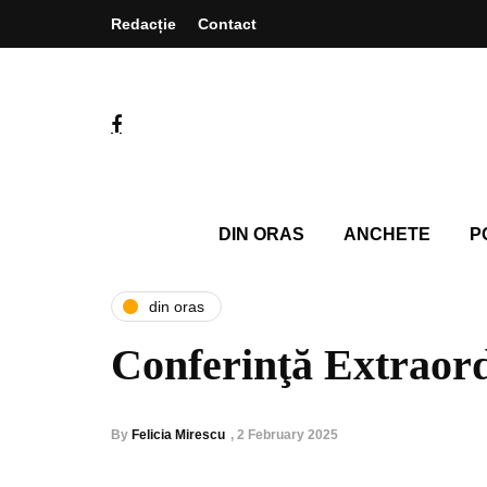
Redacție
Contact
DIN ORAS
ANCHETE
P
din oras
Conferinţă Extraor
By
Felicia Mirescu
,
2 February 2025