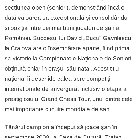
secțiunea open (seniori), demonstrând încă o
dată valoarea sa excepțională și consolidându-
și poziția între cei mai buni jucători de șah ai
României. Succesul lui David „Ducu” Gavrilescu
la Craiova are o însemnătate aparte, fiind prima
sa victorie la Campionatele Naționale de Seniori,
obținută chiar în orașul său natal. Acest titlu
național îi deschide calea spre competiții
internaționale de anvergură, inclusiv o etapă a
prestigiosului Grand Chess Tour, unul dintre cele
mai importante circuite mondiale de șah.
Tânărul campion a început să joace șah în
septembrie 2008, la Casa de Cultură „Traian