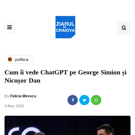
politica
Cum îi vede ChatGPT pe George Simion și
Nicușor Dan
By
Felicia Mirescu
,
9 May 2025