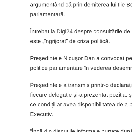
argumentând că prin demiterea lui Ilie B
parlamentară.
Întrebat la Digi24 despre consultările de
este „îngrijorat” de criza politică.
Președintele Nicușor Dan a convocat pentr
politice parlamentare în vederea desemnă
Președintele a transmis printr-o declarați
fiecare delegație și-a prezentat poziția, 
ce condiții ar avea disponibilitatea de a
Executiv.
“Încă din discuțiile informale purtate du