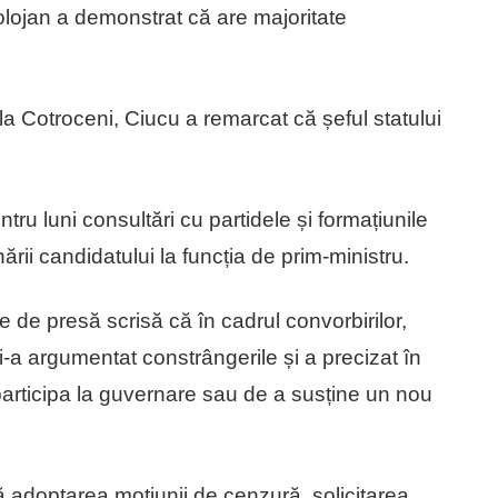
olojan a demonstrat că are majoritate
 la Cotroceni, Ciucu a remarcat că șeful statului
u luni consultări cu partidele și formațiunile
rii candidatului la funcția de prim-ministru.
e de presă scrisă că în cadrul convorbirilor,
și-a argumentat constrângerile și a precizat în
 participa la guvernare sau de a susține un nou
pă adoptarea moțiunii de cenzură, solicitarea