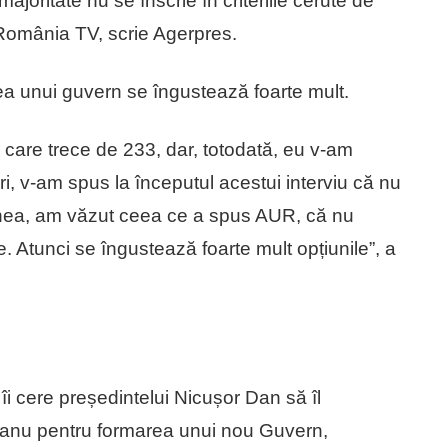
joritate nu se înscrie în criteriile cerute de
 România TV, scrie Agerpres.
rea unui guvern se îngustează foarte mult.
care trece de 233, dar, totodată, eu v-am
ri, v-am spus la începutul acestui interviu că nu
enea, am văzut ceea ce a spus AUR, că nu
 Atunci se îngustează foarte mult opțiunile”, a
îi cere președintelui Nicușor Dan să îl
eanu pentru formarea unui nou Guvern,