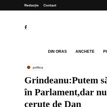
Redacție
Contact
DIN ORAS
ANCHETE
P
politica
Grindeanu:Putem să
în Parlament,dar nu s
cerute de Dan