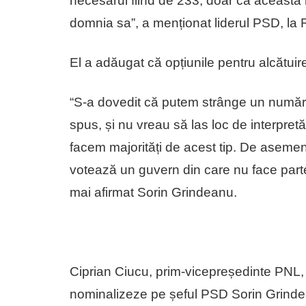
necesarul fiind de 233, doar că această ma
domnia sa”, a menționat liderul PSD, la
El a adăugat că opțiunile pentru alcătui
“S-a dovedit că putem strânge un număr 
spus, și nu vreau să las loc de interpretă
facem majorități de acest tip. De asem
votează un guvern din care nu face parte.
mai afirmat Sorin Grindeanu.
Ciprian Ciucu, prim-vicepreședinte PNL, 
nominalizeze pe șeful PSD Sorin Grind