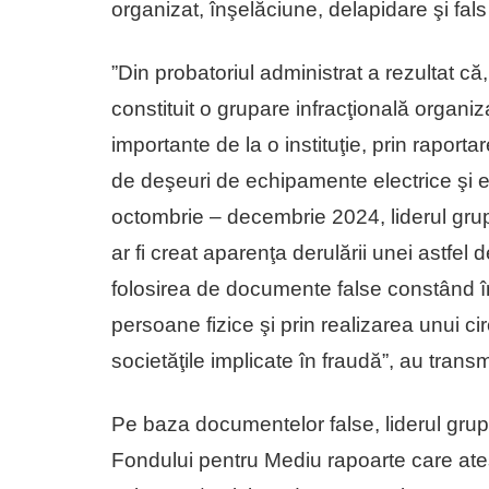
organizat, înşelăciune, delapidare şi fals
”Din probatoriul administrat a rezultat că
constituit o grupare infracţională organiz
importante de la o instituţie, prin raportare
de deşeuri de echipamente electrice şi ele
octombrie – decembrie 2024, liderul grupul
ar fi creat aparenţa derulării unei astfel d
folosirea de documente false constând în 
persoane fizice şi prin realizarea unui cir
societăţile implicate în fraudă”, au transm
Pe baza documentelor false, liderul grupăr
Fondului pentru Mediu rapoarte care ates