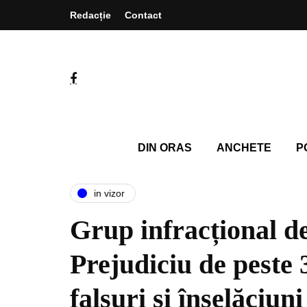
Redacție
Contact
DIN ORAS
ANCHETE
P
in vizor
Grup infracțional de
Prejudiciu de peste 3
falsuri și înșelăciuni