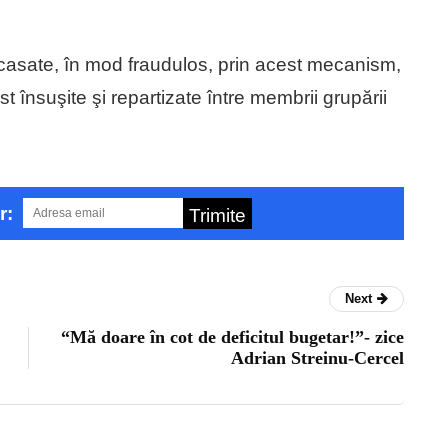
încasate, în mod fraudulos, prin acest mecanism,
st însuşite şi repartizate între membrii grupării
r:
Trimite
Next
“Mă doare în cot de deficitul bugetar!”- zice
Adrian Streinu-Cercel