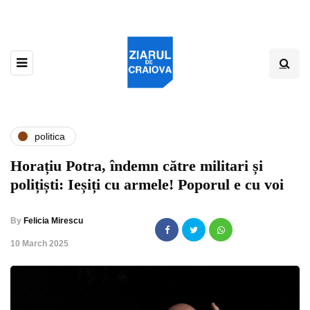
politica
Horațiu Potra, îndemn către militari și
polițiști: Ieșiți cu armele! Poporul e cu voi
By
Felicia Mirescu
,
10 March 2025