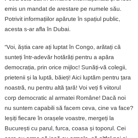
emis un mandat de arestare pe numele său.
Potrivit informațiilor apărute în spațiul public,
acesta s-ar afla în Dubai.
“Voi, ăștia care ați luptat în Congo, arătați că
sunteți într-adevăr hotărâți pentru a apăra
democrația, prin orice mijloc! Sunăți-vă colegii,
prietenii și la luptă, băieți! Aici luptăm pentru țara
noastră, nu pentru altă țară! Voi veți fi viitorul
corp democratic al armatei Române! Dacă noi
nu suntem capabili să facem ceva, cine va face?
Ieșiți fiecare în orașele voastre, mergeți la
București cu parul, furca, coasa și toporul. Cei