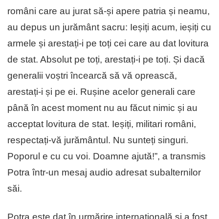
români care au jurat să-și apere patria și neamu,
au depus un jurământ sacru: Ieșiți acum, ieșiți cu
armele și arestați-i pe toți cei care au dat lovitura
de stat. Absolut pe toți, arestați-i pe toți. Și dacă
generalii voștri încearcă să vă oprească,
arestați-i și pe ei. Rușine acelor generali care
până în acest moment nu au făcut nimic și au
acceptat lovitura de stat. Ieșiți, militari români,
respectați-vă jurământul. Nu sunteți singuri.
Poporul e cu cu voi. Doamne ajută!”, a transmis
Potra într-un mesaj audio adresat subalternilor
săi.
Potra este dat în urmărire internațională și a fost