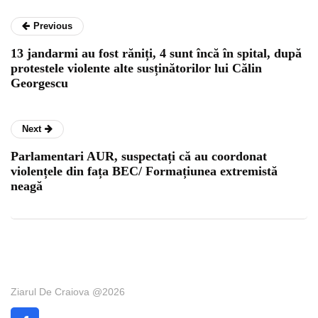
Previous
13 jandarmi au fost răniți, 4 sunt încă în spital, după
protestele violente alte susținătorilor lui Călin
Georgescu
Next
Parlamentari AUR, suspectați că au coordonat
violențele din fața BEC/ Formațiunea extremistă
neagă
Ziarul De Craiova @2026