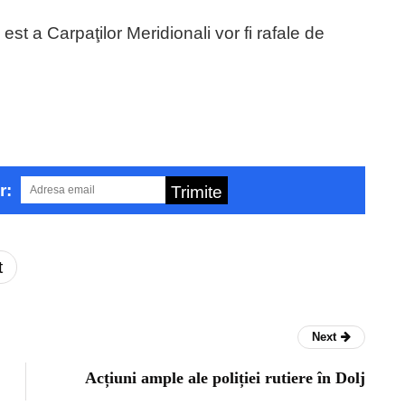
est a Carpaţilor Meridionali vor fi rafale de
r:
Trimite
t
Next
Acțiuni ample ale poliției rutiere în Dolj