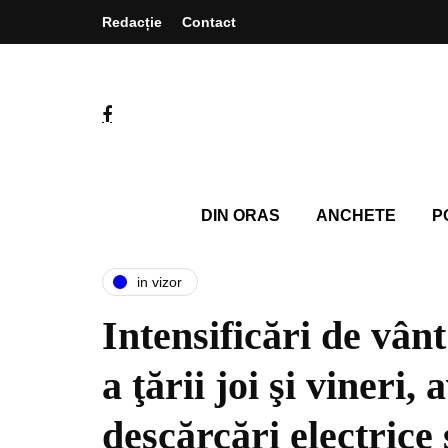
Redacție
Contact
DIN ORAS
ANCHETE
P
in vizor
Intensificări de vân
a ţării joi şi vineri,
descărcări electrice 