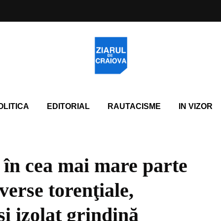
OLITICA
EDITORIAL
RAUTACISME
IN VIZOR
t în cea mai mare parte
 averse torenţiale,
şi izolat grindină