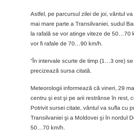
Astfel, pe parcursul zilei de joi, vântul 
mai mare parte a Transilvaniei, sudul Ban
la rafală se vor atinge viteze de 50…70 k
vor fi rafale de 70…90 km/h.
“În intervale scurte de timp (1…3 ore) s
precizează sursa citată.
Meteorologii informează că vineri, 29 mai, 
centru şi est şi pe arii restrânse în rest,
Potrivit sursei citate, vântul va sufla c
Transilvaniei şi a Moldovei şi în nordul 
50…70 km/h.