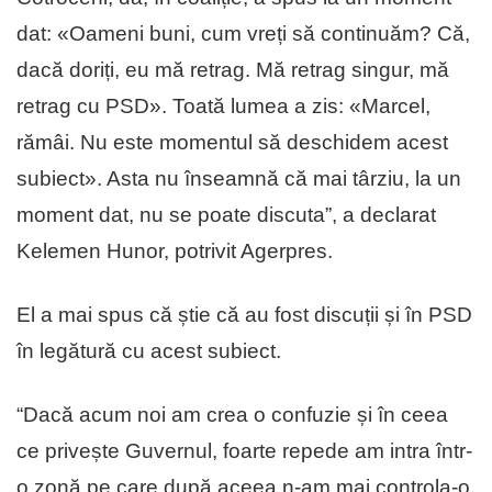
dat: «Oameni buni, cum vreți să continuăm? Că,
dacă doriți, eu mă retrag. Mă retrag singur, mă
retrag cu PSD». Toată lumea a zis: «Marcel,
rămâi. Nu este momentul să deschidem acest
subiect». Asta nu înseamnă că mai târziu, la un
moment dat, nu se poate discuta”, a declarat
Kelemen Hunor, potrivit Agerpres.
El a mai spus că știe că au fost discuții și în PSD
în legătură cu acest subiect.
“Dacă acum noi am crea o confuzie și în ceea
ce privește Guvernul, foarte repede am intra într-
o zonă pe care după aceea n-am mai controla-o