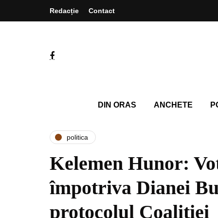
Redacție
Contact
DIN ORAS
ANCHETE
P
politica
Kelemen Hunor: Vot
împotriva Dianei Bu
protocolul Coaliției