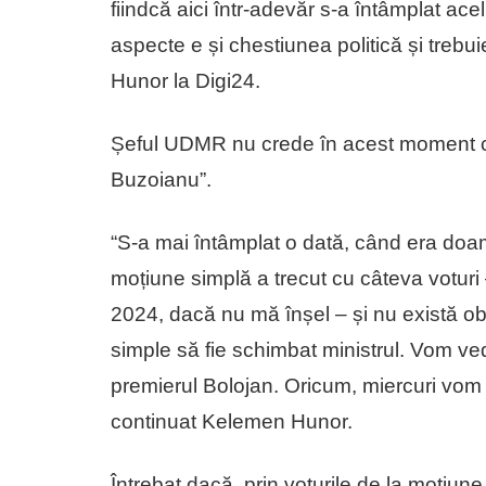
fiindcă aici într-adevăr s-a întâmplat ac
aspecte e și chestiunea politică și trebu
Hunor la Digi24.
Șeful UDMR nu crede în acest moment c
Buzoianu”.
“S-a mai întâmplat o dată, când era doam
moțiune simplă a trecut cu câteva voturi 
2024, dacă nu mă înșel – și nu există obli
simple să fie schimbat ministrul. Vom 
premierul Bolojan. Oricum, miercuri vom av
continuat Kelemen Hunor.
Întrebat dacă, prin voturile de la moțiune