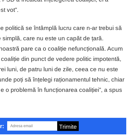
st vot”.
ție politică se întâmplă lucru care n-ar trebui să
e simplă, care nu este un capăt de țară.
noastră pare ca o coaliție nefuncțională. Acum
aliție din punct de vedere politic impotentă,
ei luni, de patru luni de zile, ceea ce nu este
nde poți să înțelegi raționamentul tehnic, chiar
 e o problemă în funcționarea coaliției”, a spus
r:
Trimite