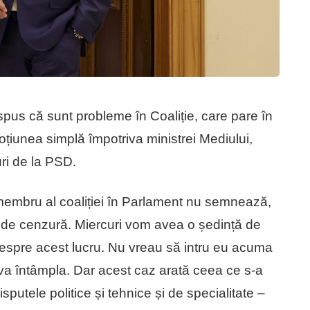
us că sunt probleme în Coaliție, care pare în
iunea simplă împotriva ministrei Mediului,
uri de la PSD.
n membru al coaliției în Parlament nu semnează,
de cenzură. Miercuri vom avea o ședință de
despre acest lucru. Nu vreau să intru eu acuma
 va întâmpla. Dar acest caz arată ceea ce s-a
sputele politice și tehnice și de specialitate –