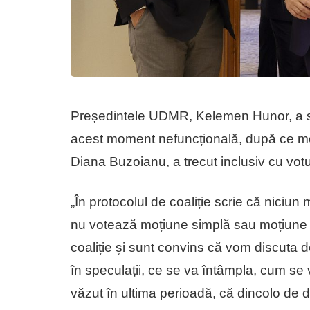
Președintele UDMR, Kelemen Hunor, a sp
acest moment nefuncțională, după ce moț
Diana Buzoianu, a trecut inclusiv cu vot
„În protocolul de coaliție scrie că niciu
nu votează moțiune simplă sau moțiune 
coaliție și sunt convins că vom discuta 
în speculații, ce se va întâmpla, cum se
văzut în ultima perioadă, că dincolo de di