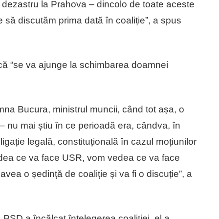
el dezastru la Prahova – dincolo de toate aceste
ie să discutăm prima dată în coaliție”, a spus
ă “se va ajunge la schimbarea doamnei
na Bucura, ministrul muncii, când tot așa, o
– nu mai știu în ce perioadă era, cândva, în
gație legală, constituțională în cazul moțiunilor
vedea ce va face USR, vom vedea ce va face
ea o ședință de coaliție și va fi o discuție”, a
, PSD a încălcat înțelegerea coaliției, el a