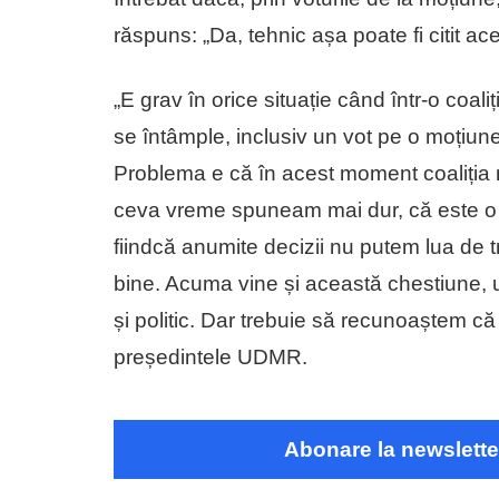
răspuns: „Da, tehnic așa poate fi citit ace
„E grav în orice situație când într-o coali
se întâmple, inclusiv un vot pe o moțiun
Problema e că în acest moment coaliția 
ceva vreme spuneam mai dur, că este o co
fiindcă anumite decizii nu putem lua de tr
bine. Acuma vine și această chestiune, u
și politic. Dar trebuie să recunoaștem că
președintele UDMR.
Abonare la newslette