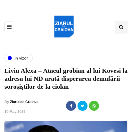
in vizor
Liviu Alexa – Atacul grobian al lui Kovesi la
adresa lui ND aratǎ disperarea demufǎrii
soroşiştilor de la ciolan
By
Ziarul de Craiova
,
10 May 2026