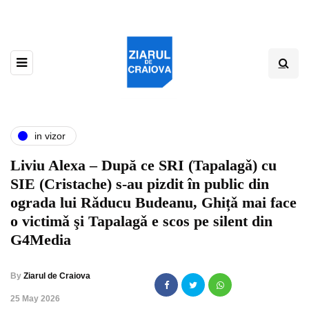
in vizor
Liviu Alexa – După ce SRI (Tapalagǎ) cu
SIE (Cristache) s-au pizdit în public din
ograda lui Rǎducu Budeanu, Ghițǎ mai face
o victimǎ şi Tapalagǎ e scos pe silent din
G4Media
By
Ziarul de Craiova
,
25 May 2026