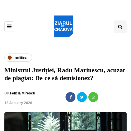
politica
Ministrul Justiției, Radu Marinescu, acuzat
de plagiat: De ce să demisionez?
By
Felicia Mirescu
,
13 January 2026