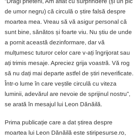
“Dragi prieteni, Am aflat cu surprindere (și un pic
de umor negru) că circulă o știre falsă despre
moartea mea. Vreau să vă asigur personal că
sunt bine, sănătos și foarte viu. Nu știu de unde
a pornit această dezinformare, dar vă
mulțumesc tuturor celor care v-ați îngrijorat sau
ați trimis mesaje. Apreciez grija voastră. Vă rog
să nu dați mai departe astfel de știri neverificate.
Într-o lume în care veștile circulă cu viteza
luminii, adevărul are nevoie de sprijinul nostru”,
se arată în mesajul lui Leon Dănăilă.
Prima publicație care a dat știrea despre
moartea lui Leon Dănăilă este stiripesurse.ro,