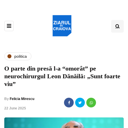
politica
O parte din presă l-a “omorât” pe
neurochirurgul Leon Dănăilă: „Sunt foarte
viu”
By
Felicia Mirescu
,
22 June 2025