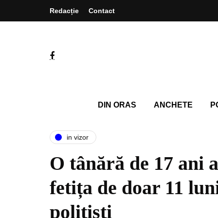
Redacție
Contact
DIN ORAS
ANCHETE
P
in vizor
O tânără de 17 ani a
fetița de doar 11 lun
polițiști