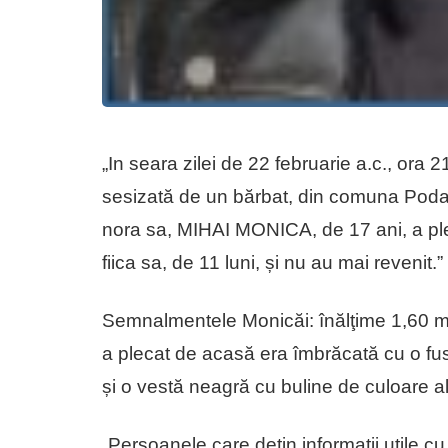
„In seara zilei de 22 februarie a.c., ora 
sesizată de un bărbat, din comuna Podari, 
nora sa, MIHAI MONICA, de 17 ani, a pl
fiica sa, de 11 luni, și nu au mai revenit.”
Semnalmentele Monicăi: înălţime 1,60 m, 
a plecat de acasă era îmbrăcată cu o fus
și o vestă neagră cu buline de culoare a
„Persoanele care dețin informații utile cu