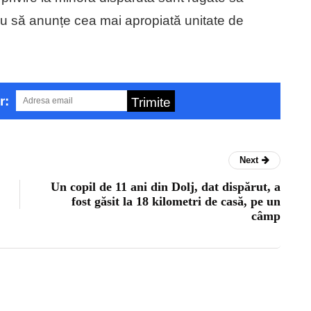
u să anunțe cea mai apropiată unitate de
r:
Trimite
Next
Un copil de 11 ani din Dolj, dat dispărut, a
fost găsit la 18 kilometri de casă, pe un
câmp