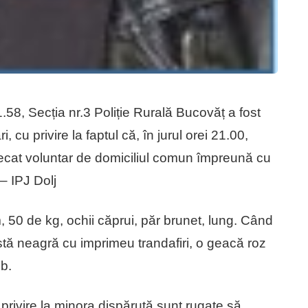
21.58, Secția nr.3 Poliție Rurală Bucovăț a fost
cu privire la faptul că, în jurul orei 21.00,
ecat voluntar de domiciliul comun împreună cu
 – IPJ Dolj
50 de kg, ochii căprui, păr brunet, lung. Când
tă neagră cu imprimeu trandafiri, o geacă roz
lb.
 privire la minora dispărută sunt rugate să