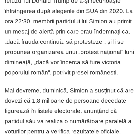
refuzul lui Donald Trump de a-și recunoaște
înfrângerea după alegerile din SUA din 2020. La
ora 22:30, membrii partidului lui Simion au primit
un mesaj de alertă prin care erau îndemnați ca,
„dacă frauda continuă, să protesteze”, și li se
propunea organizarea unui „protest național” luni
dimineață, „dacă vor încerca să fure victoria
poporului român”, potrivit presei românești.
Mai devreme, duminică, Simion a susținut că are
dovezi că 1,8 milioane de persoane decedate
figurează în listele electorale, anunțând că
partidul său va realiza o numărătoare paralelă a
voturilor pentru a verifica rezultatele oficiale.