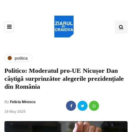
politica
Politico: Moderatul pro-UE Nicușor Dan
câștigă surprinzător alegerile prezidențiale
din România
By
Felicia Mirescu
,
19 May 2025