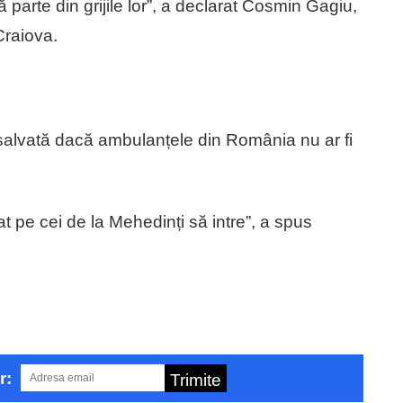
 parte din grijile lor”, a declarat Cosmin Gagiu,
Craiova.
i salvată dacă ambulanțele din România nu ar fi
t pe cei de la Mehedinți să intre”, a spus
r:
Trimite