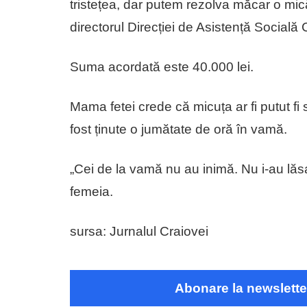
tristețea, dar putem rezolva măcar o mică
directorul Direcției de Asistență Socială 
Suma acordată este 40.000 lei.
Mama fetei crede că micuța ar fi putut f
fost ținute o jumătate de oră în vamă.
„Cei de la vamă nu au inimă. Nu i-au lăsa
femeia.
sursa: Jurnalul Craiovei
Abonare la newslette