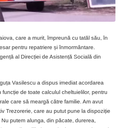
iova, care a murit, împreună cu tatăl său, în
cesar pentru repatriere și înmormântare.
rgență al Direcției de Asistență Socială din
guța Vasilescu a dispus imediat acordarea
funcție de toate calculul cheltuielilor, pentru
rale care să meargă către familie. Am avut
v Trezorerie, care au putut pune la dispoziție
e. Nu putem alunga, din păcate, durerea,