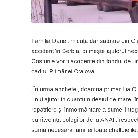
Familia Dariei, micuța dansatoare din Cra
accident în Serbia, primește ajutorul ne
Costurile vor fi acoperite din fondul de u
cadrul Primăriei Craiova.
„În urma anchetei, doamna primar Lia Ol
unui ajutor în cuantum destul de mare, în 
repatriere și înmormântare a sumei integ
bunăvoința colegilor de la ANAF, respecti
suma necesară familiei toate cheltuielil