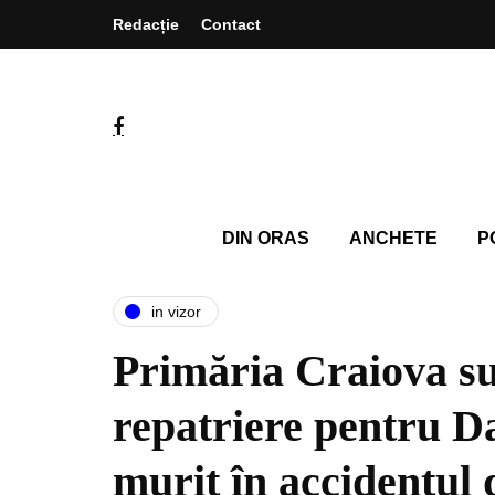
Redacție
Contact
DIN ORAS
ANCHETE
P
in vizor
Primăria Craiova su
repatriere pentru Dar
murit în accidentul 