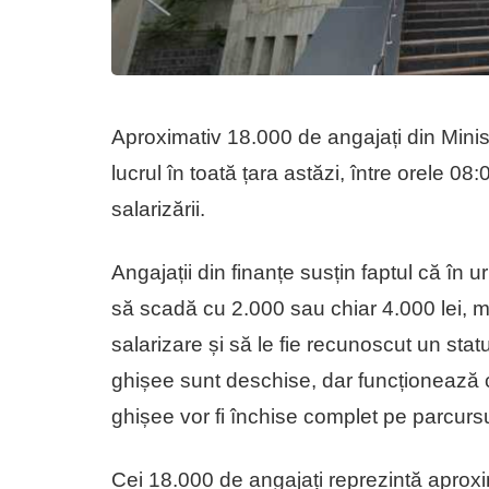
Aproximativ 18.000 de angajați din Mini
lucrul în toată țara astăzi, între orele 0
salarizării.
Angajații din finanțe susțin faptul că în u
să scadă cu 2.000 sau chiar 4.000 lei, mo
salarizare și să le fie recunoscut un stat
ghișee sunt deschise, dar funcționează 
ghișee vor fi închise complet pe parcursul î
Cei 18.000 de angajați reprezintă aproxi