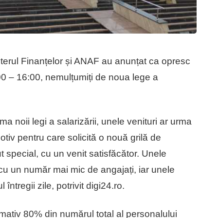
sterul Finanțelor și ANAF au anunțat ca opresc
8:00 – 16:00, nemulțumiți de noua lege a
rma noii legi a salarizării, unele venituri ar urma
tiv pentru care solicită o nouă grilă de
ut special, cu un venit satisfăcător. Unele
cu un număr mai mic de angajați, iar unele
ntregii zile, potrivit digi24.ro.
mativ 80% din numărul total al personalului