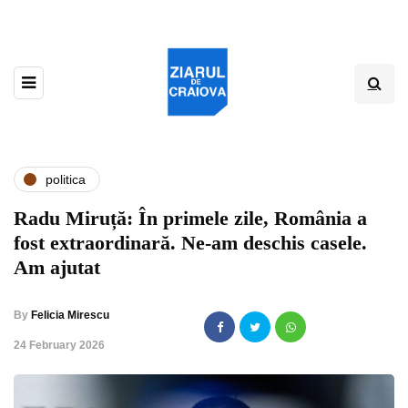
politica
Radu Miruță: În primele zile, România a
fost extraordinară. Ne-am deschis casele.
Am ajutat
By
Felicia Mirescu
,
24 February 2026