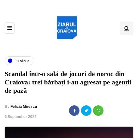
in vizor
Scandal într-o sală de jocuri de noroc din
Craiova: trei bărbați i-au agresat pe agenții
de pază
By
Felicia Mirescu
,
9 September 2025