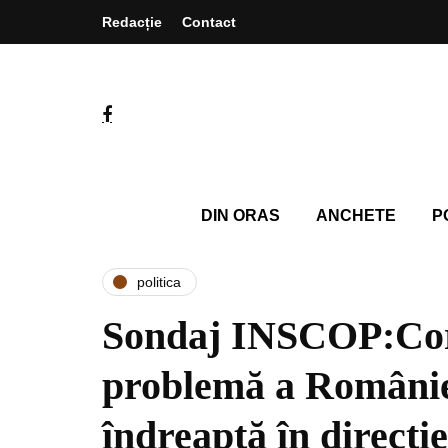
Redacție
Contact
DIN ORAS
ANCHETE
P
politica
Sondaj INSCOP:Cor
problemă a Românie
îndreaptă în direcție