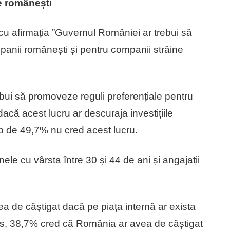
e românești
cu afirmația ”Guvernul României ar trebui să
panii românești și pentru companii străine
ui să promoveze reguli preferențiale pentru
acă acest lucru ar descuraja investițiile
mp de 49,7% nu cred acest lucru.
le cu vârsta între 30 și 44 de ani și angajații
 de câștigat dacă pe piața internă ar exista
us, 38,7% cred că România ar avea de câștigat