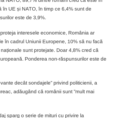
 la NATO, 89,7% dintre români cred că este în
ă în UE și NATO, în timp ce 6,4% sunt de
urilor este de 3,9%.
i proteja interesele economice, România ar
ile în cadrul Uniunii Europene, 10% să nu facă
 naționale sunt protejate. Doar 4,8% cred că
Europeană. Ponderea non-răspunsurilor este de
ante decât sondajele” privind politicienii, a
reac, adăugând că românii sunt ”mult mai
j sparg o serie de mituri cu privire la