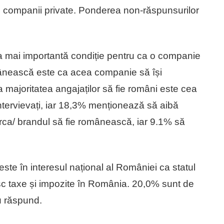
te companii private. Ponderea non-răspunsurilor
ea mai importantă condiție pentru ca o companie
ânească este ca acea companie să își
 majoritatea angajaților să fie români este cea
ntervievați, iar 18,3% menționează să aibă
arca/ brandul să fie românească, iar 9.1% să
 este în interesul național al României ca statul
esc taxe și impozite în România. 20,0% sunt de
u răspund.