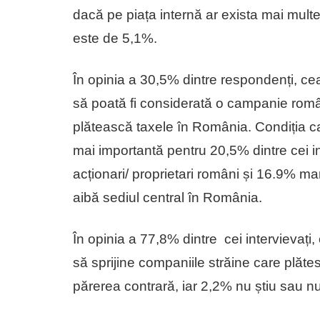
dacă pe piața internă ar exista mai mul
este de 5,1%.
În opinia a 30,5% dintre respondenți, c
să poată fi considerată o campanie rom
plătească taxele în România. Condiția ca
mai importantă pentru 20,5% dintre cei i
acționari/ proprietari români și 16.9% m
aibă sediul central în România.
În opinia a 77,8% dintre cei intervievați,
să sprijine companiile străine care plăt
părerea contrară, iar 2,2% nu știu sau n