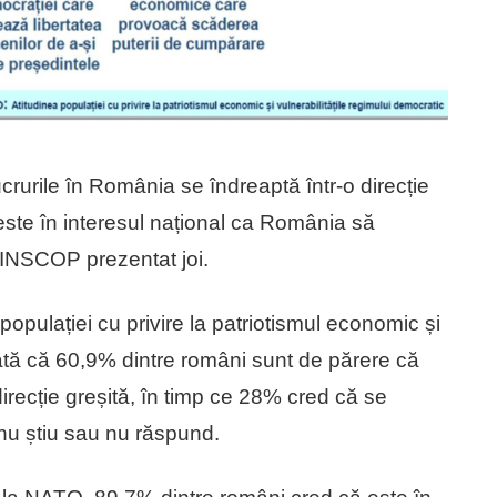
rurile în România se îndreaptă într-o direcție
 este în interesul național ca România să
INSCOP prezentat joi.
ulației cu privire la patriotismul economic și
rată că 60,9% dintre români sunt de părere că
direcție greșită, în timp ce 28% cred că se
 nu știu sau nu răspund.