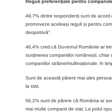
Reguli preferențiale pentru companiil
49,7% dintre respondenți sunt de acord 
promoveze aceleași reguli și pentru com
deopotrivă”.
46,4% cred că Guvernul României ar treb
susținerea companiilor românești, chiar d
companiilor străine/multinaționale, în ti
Sunt de această părere mai ales persoane
la stat.
56,2% sunt de părere că România ar avea
mai multe companii de stat. La polul op