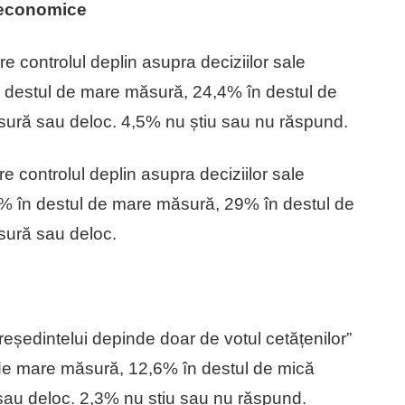
i economice
 controlul deplin asupra deciziilor sale
în destul de mare măsură, 24,4% în destul de
sură sau deloc. 4,5% nu știu sau nu răspund.
 controlul deplin asupra deciziilor sale
% în destul de mare măsură, 29% în destul de
sură sau deloc.
eședintelui depinde doar de votul cetățenilor”
 de mare măsură, 12,6% în destul de mică
sau deloc. 2,3% nu știu sau nu răspund.