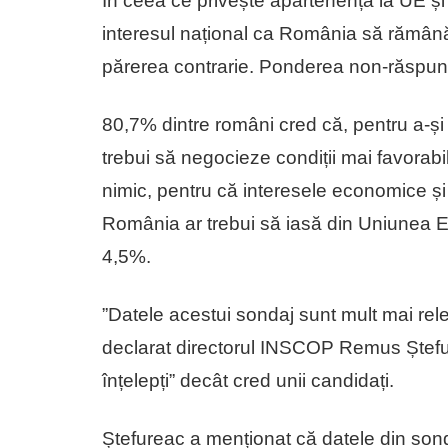
În ceea ce privește apartenența la UE și
interesul național ca România să rămân
părerea contrarie. Ponderea non-răspuns
80,7% dintre români cred că, pentru a-ș
trebui să negocieze condiții mai favorab
nimic, pentru că interesele economice și
România ar trebui să iasă din Uniunea 
4,5%.
”Datele acestui sondaj sunt mult mai relev
declarat directorul INSCOP Remus Ștefu
înțelepți” decât cred unii candidați.
Ștefureac a menționat că datele din sonda