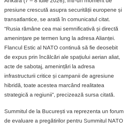
Ankara (7 – 8 iulie 2026), într-un moment de
presiune crescută asupra securității europene și
transatlantice, se arată în comunicatul citat.
“Rusia rămâne cea mai semnificativă și directă
amenințare pe termen lung la adresa Alianței.
Flancul Estic al NATO continuă să fie deosebit
de expus prin încălcări ale spațiului aerian aliat,
acte de sabotaj, amenințări la adresa
infrastructurii critice și campanii de agresiune
hibridă, toate acestea marcând realitatea
strategică a regiunii”, precizează sursa citată.
Summitul de la București va reprezenta un forum
de evaluare a pregătirilor pentru Summitul NATO