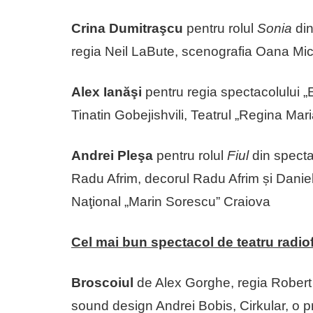
Crina Dumitraşcu
pentru rolul
Sonia
din
regia Neil LaBute, scenografia Oana Mic
Alex Ianăşi
pentru regia spectacolului „
Tinatin Gobejishvili, Teatrul „Regina Ma
Andrei Pleşa
pentru rolul
Fiul
din specta
Radu Afrim, decorul Radu Afrim și Danie
Naţional „Marin Sorescu” Craiova
Cel mai bun spectacol de teatru radio
Broscoiul
de Alex Gorghe, regia Robert K
sound design Andrei Bobis, Cirkular, o 