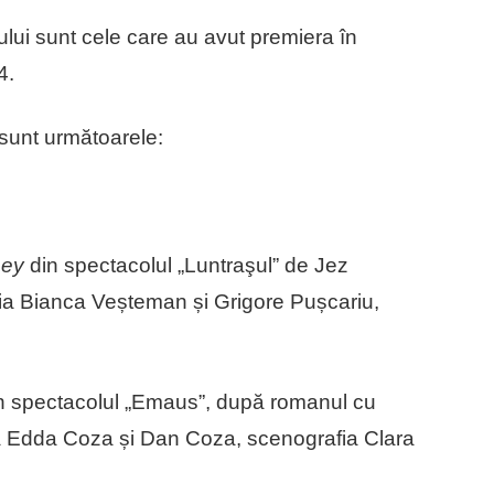
iului sunt cele care au avut premiera în
4.
 sunt următoarele:
ney
din spectacolul „Luntraşul” de Jez
fia Bianca Veșteman și Grigore Pușcariu,
n spectacolul „Emaus”, după romanul cu
gia Edda Coza și Dan Coza, scenografia Clara