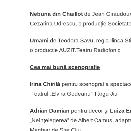
Nebuna din Chaillot
de Jean Giraudoux, 
Cezarina Udrescu, o producție Societa
Umami
de Teodora Savu, regia Ilinca St
o producție AUZIT.Teatru Radiofonic
Cea mai bună scenografie
Irina Chirilă
pentru scenografia spectacol
Teatrul „Elvira Godeanu” Târgu Jiu
Adrian Damian
pentru decor şi
Luiza 
„Neînţelegerea” de Albert Camus, adaptar
Maghiar de Stat Cluj