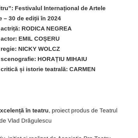
ru”: Festivalul Internațional de Artele
– 30 de ediții în 2024
te actriță: RODICA NEGREA
te actor: EMIL COȘERU
te regie: NICKY WOLCZ
te scenografie: HORAȚIU MIHAIU
 critică și istorie teatrală: CARMEN
celență în teatru
, proiect produs de Teatrul
t de Vlad Drăgulescu