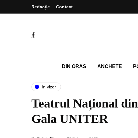
Redacție
Contact
DIN ORAS
ANCHETE
P
in vizor
Teatrul Național di
Gala UNITER