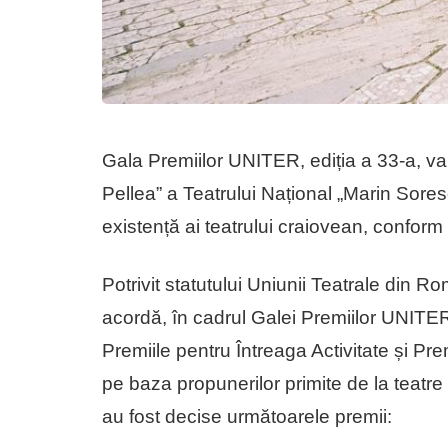
Gala Premiilor UNITER, ediția a 33-a, va
Pellea” a Teatrului Național „Marin Sor
existență ai teatrului craiovean, conform 
Potrivit statutului Uniunii Teatrale din 
acordă, în cadrul Galei Premiilor UNITER
Premiile pentru Întreaga Activitate și Pre
pe baza propunerilor primite de la teatr
au fost decise următoarele premii: