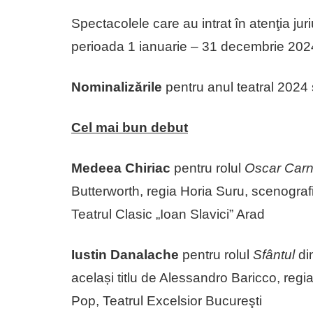
Spectacolele care au intrat în atenţia jur
perioada 1 ianuarie – 31 decembrie 202
Nominalizările
pentru anul teatral 2024
Cel mai bun debut
Medeea Chiriac
pentru rolul
Oscar Car
Butterworth, regia Horia Suru, scenogra
Teatrul Clasic „Ioan Slavici” Arad
Iustin Danalache
pentru rolul
Sfântul
di
același titlu de Alessandro Baricco, re
Pop, Teatrul Excelsior Bucureşti