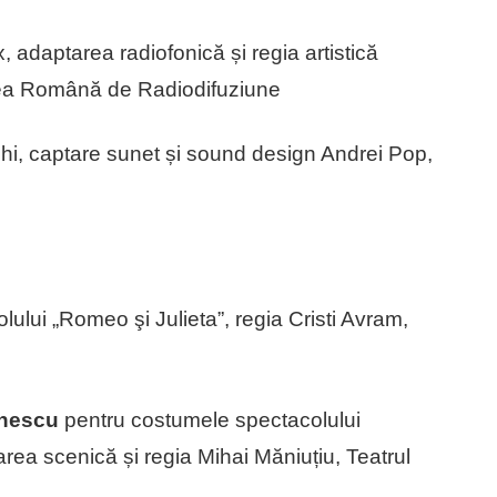
adaptarea radiofonică și regia artistică
tea Română de Radiodifuziune
ihi, captare sunet și sound design Andrei Pop,
ului „Romeo şi Julieta”, regia Cristi Avram,
Enescu
pentru costumele spectacolului
ea scenică și regia Mihai Măniuțiu, Teatrul