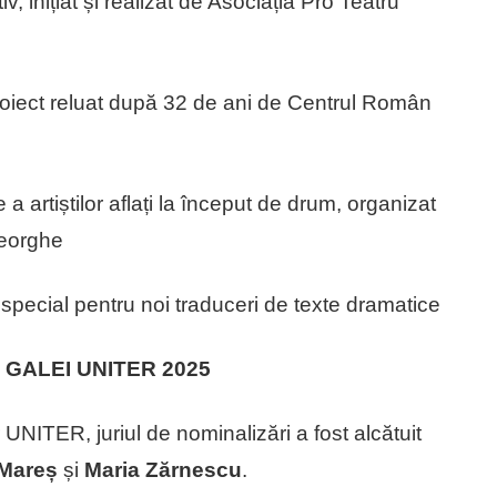
v, inițiat și realizat de Asociația Pro Teatru
oiect reluat după 32 de ani de Centrul Român
a artiștilor aflați la început de drum, organizat
heorghe
 special pentru noi traduceri de texte dramatice
 GALEI UNITER 2025
 UNITER, juriul de nominalizări a fost alcătuit
 Mareș
și
Maria Zărnescu
.