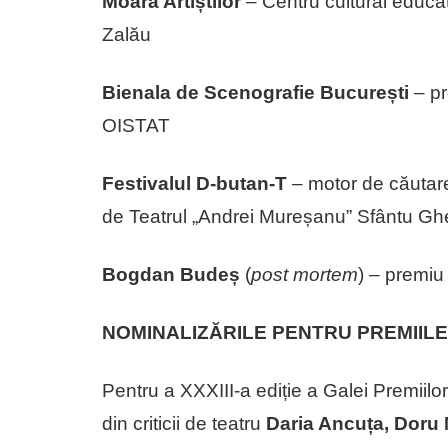
Moara Artiștilor
– Centru cultural educati
Zalău
Bienala de Scenografie București
– pr
OISTAT
Festivalul D-butan-T
– motor de căutare 
de Teatrul „Andrei Mureșanu” Sfântu G
Bogdan Budeș
(
post mortem
) – premiu
NOMINALIZĂRILE PENTRU PREMIILE
Pentru a XXXIII-a ediție a Galei Premiilor
din criticii de teatru
Daria Ancuța, Doru