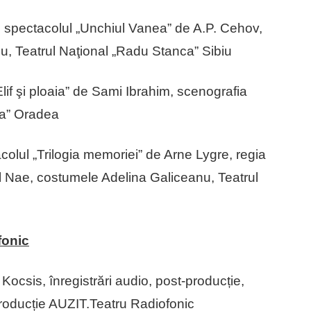
 spectacolul „Unchiul Vanea” de A.P. Cehov,
u, Teatrul Naţional „Radu Stanca” Sibiu
Elif şi ploaia” de Sami Ibrahim, scenografia
ria” Oradea
colul „Trilogia memoriei” de Arne Lygre, regia
l Nae, costumele Adelina Galiceanu, Teatrul
fonic
ocsis, înregistrări audio, post-producție,
producție AUZIT.Teatru Radiofonic