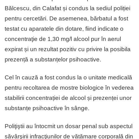
Bălcescu, din Calafat și condus la sediul poliției
pentru cercetări. De asemenea, bărbatul a fost
testat cu aparatele din dotare, fiind indicate o
concentraţie de 1,30 mg/l alcool pur în aerul
expirat și un rezultat pozitiv cu privire la posibila
prezență a substanțelor psihoactive.
Cel în cauză a fost condus la o unitate medicală
pentru recoltarea de mostre biologice în vederea
stabilirii concentrației de alcool și prezenței unor
substanțe psihoactive în sânge.
Poliţiştii au întocmit un dosar penal sub aspectul
săvârşirii infracţiunilor de vătămare corporală din