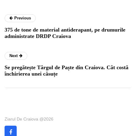
Previous
375 de tone de material antiderapant, pe drumurile
administrate DRDP Craiova
Next
Se pregătește Târgul de Paște din Craiova. Cât costă
închirierea unei căsuțe
Ziarul De Craiova @2026