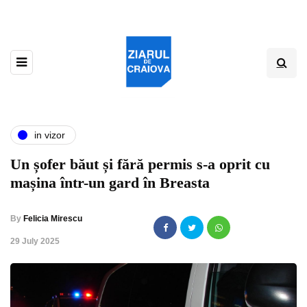
in vizor
Un șofer băut și fără permis s-a oprit cu
mașina într-un gard în Breasta
By
Felicia Mirescu
,
29 July 2025