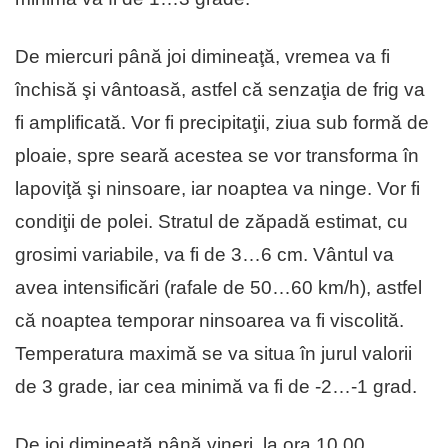
De miercuri până joi dimineaţă, vremea va fi
închisă şi vântoasă, astfel că senzaţia de frig va
fi amplificată. Vor fi precipitaţii, ziua sub formă de
ploaie, spre seară acestea se vor transforma în
lapoviţă şi ninsoare, iar noaptea va ninge. Vor fi
condiţii de polei. Stratul de zăpadă estimat, cu
grosimi variabile, va fi de 3…6 cm. Vântul va
avea intensificări (rafale de 50…60 km/h), astfel
că noaptea temporar ninsoarea va fi viscolită.
Temperatura maximă se va situa în jurul valorii
de 3 grade, iar cea minimă va fi de -2…-1 grad.
De joi dimineaţă până vineri, la ora 10.00,