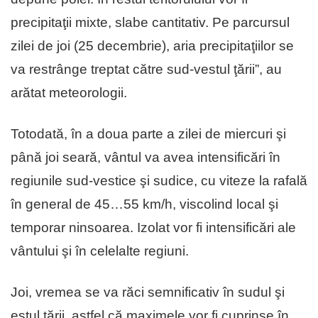
precipitaţii mixte, slabe cantitativ. Pe parcursul
zilei de joi (25 decembrie), aria precipitaţiilor se
va restrânge treptat către sud-vestul ţării”, au
arătat meteorologii.
Totodată, în a doua parte a zilei de miercuri şi
până joi seară, vântul va avea intensificări în
regiunile sud-vestice şi sudice, cu viteze la rafală
în general de 45…55 km/h, viscolind local şi
temporar ninsoarea. Izolat vor fi intensificări ale
vântului şi în celelalte regiuni.
Joi, vremea se va răci semnificativ în sudul şi
estul ţării, astfel că maximele vor fi cuprinse în