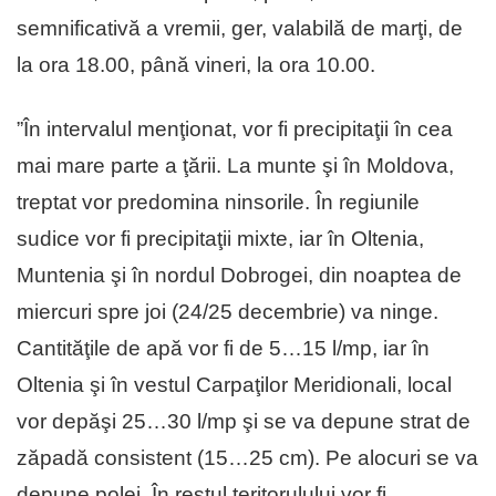
semnificativă a vremii, ger, valabilă de marţi, de
la ora 18.00, până vineri, la ora 10.00.
”În intervalul menţionat, vor fi precipitaţii în cea
mai mare parte a ţării. La munte şi în Moldova,
treptat vor predomina ninsorile. În regiunile
sudice vor fi precipitaţii mixte, iar în Oltenia,
Muntenia şi în nordul Dobrogei, din noaptea de
miercuri spre joi (24/25 decembrie) va ninge.
Cantităţile de apă vor fi de 5…15 l/mp, iar în
Oltenia şi în vestul Carpaţilor Meridionali, local
vor depăşi 25…30 l/mp şi se va depune strat de
zăpadă consistent (15…25 cm). Pe alocuri se va
depune polei. În restul teritorulului vor fi