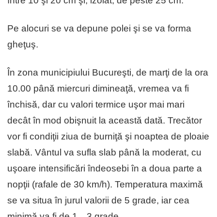
între 10 şi 20 cm şi, izolat, de peste 25 cm.
Pe alocuri se va depune polei şi se va forma
gheţuş.
În zona municipiului Bucureşti, de marţi de la ora
10.00 până miercuri dimineaţă, vremea va fi
închisă, dar cu valori termice uşor mai mari
decât în mod obişnuit la această dată. Trecător
vor fi condiţii ziua de burniţă şi noaptea de ploaie
slabă. Vântul va sufla slab până la moderat, cu
uşoare intensificări îndeosebi în a doua parte a
nopţii (rafale de 30 km/h). Temperatura maximă
se va situa în jurul valorii de 5 grade, iar cea
minimă va fi de 1…3 grade.