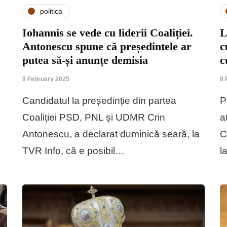
politica
a
Iohannis se vede cu liderii Coaliției.
L
Antonescu spune că președintele ar
c
putea să-și anunțe demisia
c
9 February 2025
8 
Candidatul la președinție din partea
P
i
Coaliției PSD, PNL și UDMR Crin
a
Antonescu, a declarat duminică seară, la
C
TVR Info, că e posibil…
l