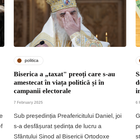
politica
Biserica a „taxat" preoți care s-au
S
amestecat în viața politică și în
d
campanii electorale
i
7 February 2025
6 
de
Sub președinția Preafericitului Daniel, joi
G
f
s-a desfășurat ședința de lucru a
p
Sfântului Sinod al Bisericii Ortodoxe
s