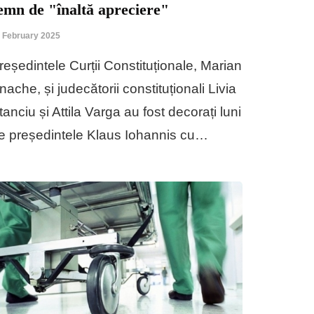
emn de "înaltă apreciere"
 February 2025
reședintele Curții Constituționale, Marian
nache, și judecătorii constituționali Livia
tanciu și Attila Varga au fost decorați luni
e președintele Klaus Iohannis cu…