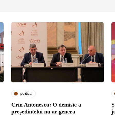
politica
Crin Antonescu: O demisie a
Ș
președintelui nu ar genera
j