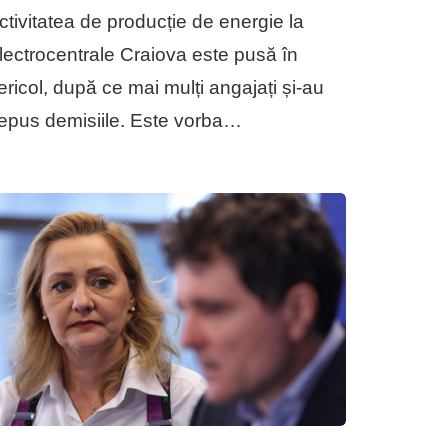
ctivitatea de producție de energie la
lectrocentrale Craiova este pusă în
ericol, după ce mai mulți angajați și-au
epus demisiile. Este vorba…