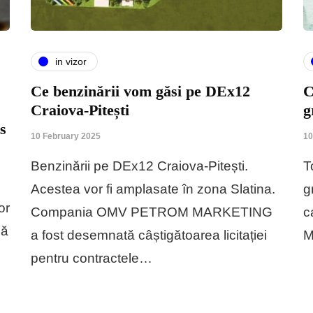
in vizor
Ce benzinării vom găsi pe DEx12
C
Craiova-Pitești
g
s
10 February 2025
10
Benzinării pe DEx12 Craiova-Pitești.
T
Acestea vor fi amplasate în zona Slatina.
g
or
Compania OMV PETROM MARKETING
c
că
a fost desemnată câștigătoarea licitației
M
pentru contractele…