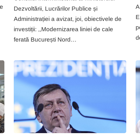
țe
A
Dezvoltării, Lucrărilor Publice și
E
Administrației a avizat, joi, obiectivele de
p
investiții: ,,Modernizarea liniei de cale
d
ferată București Nord…