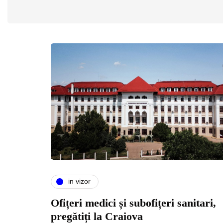
in vizor
Ofițeri medici și subofițeri sanitari,
pregătiți la Craiova