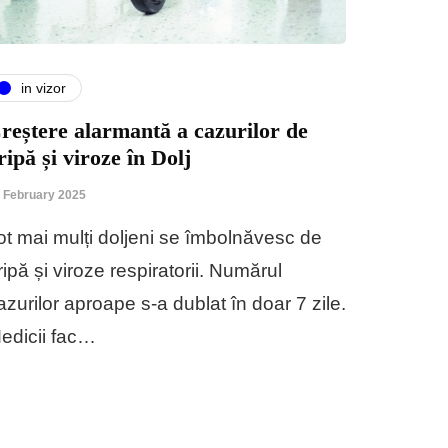
in vizor
reștere alarmantă a cazurilor de
ripă și viroze în Dolj
 February 2025
ot mai mulți doljeni se îmbolnăvesc de
ripă și viroze respiratorii. Numărul
azurilor aproape s-a dublat în doar 7 zile.
edicii fac…