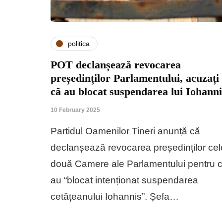
politica
POT declanșează revocarea
președinților Parlamentului, acuzați
că au blocat suspendarea lui Iohanni
10 February 2025
Partidul Oamenilor Tineri anunță că
declanșează revocarea președinților cel
două Camere ale Parlamentului pentru 
au “blocat intenționat suspendarea
cetățeanului Iohannis”. Șefa…