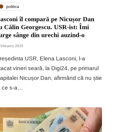
politica
asconi îl compară pe Nicușor Dan
u Călin Georgescu. USR-ist: Îmi
urge sânge din urechi auzind-o
February 2025
reședinta USR, Elena Lasconi, l-a
tacat vineri seară, la Digi24, pe primarul
apitalei Nicușor Dan, afirmând că nu știe
a ce s-a…