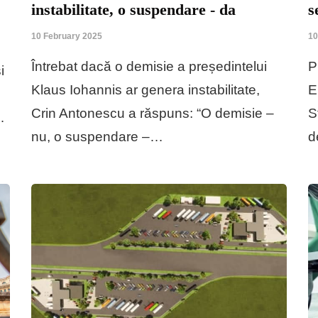
instabilitate, o suspendare - da
s
10 February 2025
10
Întrebat dacă o demisie a președintelui
P
i
Klaus Iohannis ar genera instabilitate,
E
Crin Antonescu a răspuns: “O demisie –
S
…
nu, o suspendare –…
d