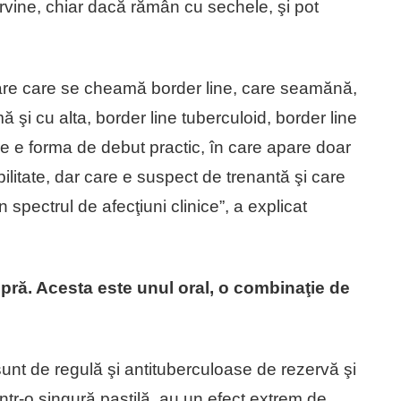
ervine, chiar dacă rămân cu sechele, şi pot
iare care se cheamă border line, care seamănă,
 şi cu alta, border line tuberculoid, border line
e e forma de debut practic, în care apare doar
ilitate, dar care e suspect de trenantă şi care
n spectrul de afecţiuni clinice”, a explicat
epră. Acesta este unul oral, o combinaţie de
 sunt de regulă şi antituberculoase de rezervă şi
într-o singură pastilă, au un efect extrem de