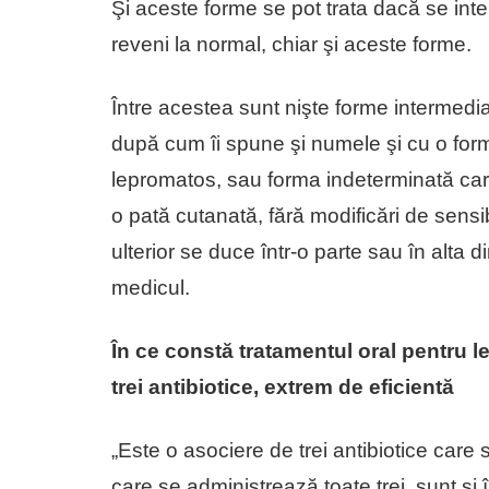
Şi aceste forme se pot trata dacă se int
reveni la normal, chiar şi aceste forme.
Între acestea sunt nişte forme intermed
după cum îi spune şi numele şi cu o formă
lepromatos, sau forma indeterminată car
o pată cutanată, fără modificări de sensib
ulterior se duce într-o parte sau în alta di
medicul.
În ce constă tratamentul oral pentru l
trei antibiotice, extrem de eficientă
„Este o asociere de trei antibiotice care
care se administrează toate trei, sunt şi 