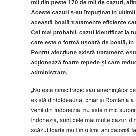
mii din peste 170 de mii de cazuri, afi
Aceste cazuri s-au împuţinat în ultimii
această boală tratamente eficiente ca
Cel mai probabil, cazul identificat la 
care este o formă uşoară de boală, în 
Pentru afecţiune există tratament, este
acţionează foarte repede şi care redu
administrare.
„Nu este nimic tragic sau ameninţător pe
există dintotdeauna, chiar şi România a f
venit din Indonezia, nu este nimic surprin
Indonezia, sunt cele mai multe cazuri di
scăzut foarte mult în ultimii ani datorită