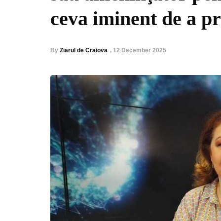
ceva iminent de a p
By
Ziarul de Craiova
,
12 December 2025