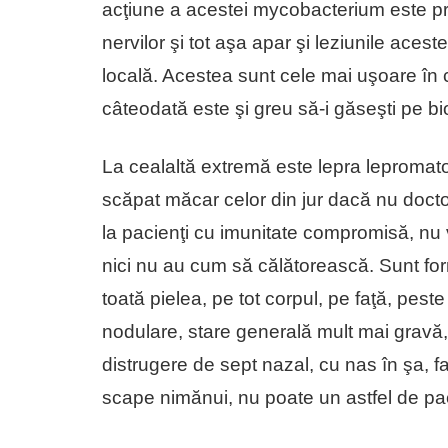
acţiune a acestei mycobacterium este pri
nervilor şi tot aşa apar şi leziunile acest
locală. Acestea sunt cele mai uşoare în c
câteodată este şi greu să-i găseşti pe bio
La cealaltă extremă este lepra lepromatoa
scăpat măcar celor din jur dacă nu docto
la pacienţi cu imunitate compromisă, nu
nici nu au cum să călătorească. Sunt fo
toată pielea, pe tot corpul, pe faţă, peste t
nodulare, stare generală mult mai gravă, 
distrugere de sept nazal, cu nas în şa, f
scape nimănui, nu poate un astfel de p