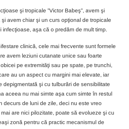
fecţioase şi tropicale ”Victor Babeş”, avem şi
şi avem chiar şi un curs opţional de tropicale
oli infecţioase, aşa că o predăm de mult timp.
estare clinică, cele mai frecvente sunt formele
re avem leziuni cutanate unice sau foarte
obicei pe extremităţi sau pe spate, pe trunchi,
 care au un aspect cu margini mai elevate, iar
te depigmentată şi cu tulburări de sensibilitate
ona aceea nu mai simte aşa cum simte în restul
 decurs de luni de zile, deci nu este vreo
 mai are nici pilozitate, poate să evolueze şi cu
eeaşi zonă pentru că practic mecanismul de