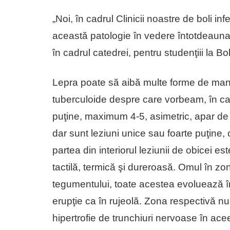
„Noi, în cadrul Clinicii noastre de boli in
această patologie în vedere întotdeauna 
în cadrul catedrei, pentru studenţiii la B
Lepra poate să aibă multe forme de manif
tuberculoide despre care vorbeam, în ca
puţine, maximum 4-5, asimetric, apar de 
dar sunt leziuni unice sau foarte puţine,
partea din interiorul leziunii de obicei es
tactilă, termică şi dureroasă. Omul în z
tegumentului, toate acestea evoluează în
erupţie ca în rujeolă. Zona respectivă nu
hipertrofie de trunchiuri nervoase în ac