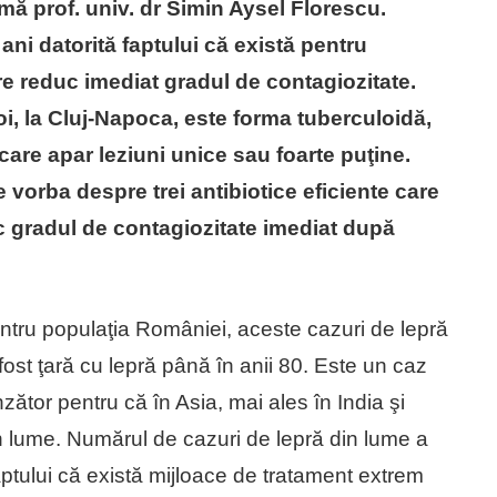
rmă prof. univ. dr Simin Aysel Florescu.
 ani datorită faptului că există pentru
re reduc imediat gradul de contagiozitate.
noi, la Cluj-Napoca, este forma tuberculoidă,
care apar leziuni unice sau foarte puţine.
 vorba despre trei antibiotice eficiente care
c gradul de contagiozitate imediat după
ntru populaţia României, aceste cazuri de lepră
ost ţară cu lepră până în anii 80. Este un caz
zător pentru că în Asia, mai ales în India şi
n lume. Numărul de cazuri de lepră din lume a
 faptului că există mijloace de tratament extrem