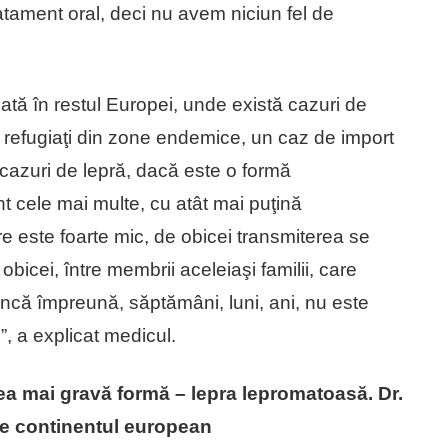
ratament oral, deci nu avem niciun fel de
tă în restul Europei, unde există cazuri de
u refugiaţi din zone endemice, un caz de import
r cazuri de lepră, dacă este o formă
t cele mai multe, cu atât mai puţină
re este foarte mic, de obicei transmiterea se
obicei, între membrii aceleiaşi familii, care
că împreună, săptămâni, luni, ani, nu este
”, a explicat medicul.
 cea mai gravă formă – lepra lepromatoasă. Dr.
e continentul european