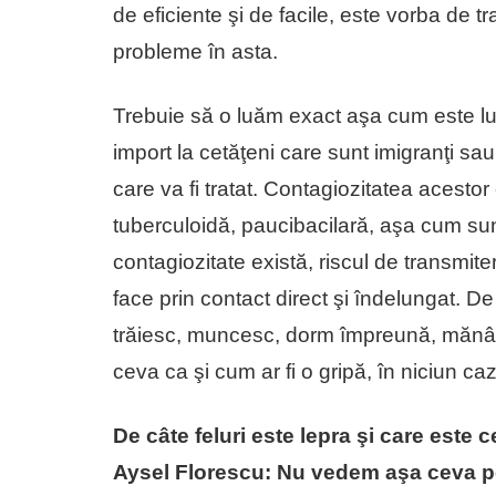
de eficiente şi de facile, este vorba de t
probleme în asta.
Trebuie să o luăm exact aşa cum este lua
import la cetăţeni care sunt imigranţi sa
care va fi tratat. Contagiozitatea acesto
tuberculoidă, paucibacilară, aşa cum sun
contagiozitate există, riscul de transmite
face prin contact direct şi îndelungat. De 
trăiesc, muncesc, dorm împreună, mănân
ceva ca şi cum ar fi o gripă, în niciun caz
De câte feluri este lepra şi care este
Aysel Florescu: Nu vedem aşa ceva p