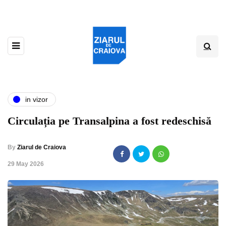
in vizor
Circulația pe Transalpina a fost redeschisă
By
Ziarul de Craiova
,
29 May 2026