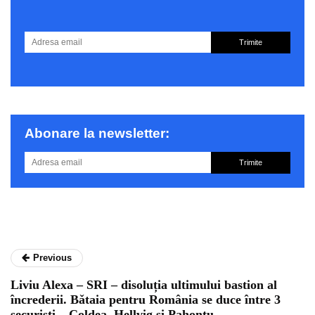
Trimite
Abonare la newsletter:
Trimite
Previous
Liviu Alexa – SRI – disoluția ultimului bastion al
încrederii. Bǎtaia pentru România se duce între 3
securişti – Coldea, Hellvig şi Pahonțu