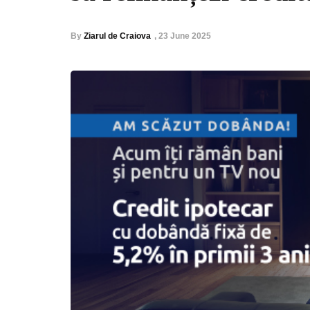
By
Ziarul de Craiova
,
23 June 2025