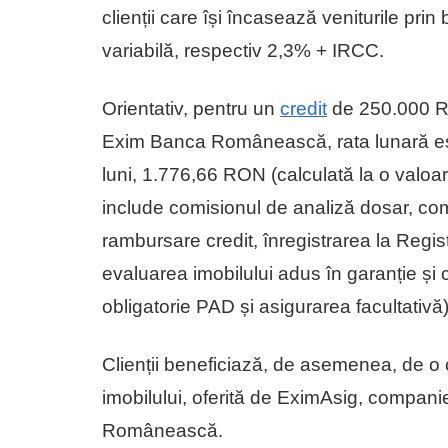
clienții care își încasează veniturile prin
variabilă, respectiv 2,3% + IRCC.
Orientativ, pentru un
credit
de 250.000 RO
Exim Banca Românească, rata lunară es
luni, 1.776,66 RON (calculată la o val
include comisionul de analiză dosar, com
rambursare credit, înregistrarea la Regist
evaluarea imobilului adus în garanție și 
obligatorie PAD și asigurarea facultativă)
Clienții beneficiază, de asemenea, de o 
imobilului, oferită de EximAsig, compa
Românească.