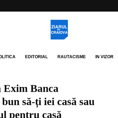
OLITICA
EDITORIAL
RAUTACISME
IN VIZOR
la Exim Banca
un să-ți iei casă sau
tul pentru casă