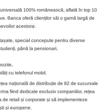
niversală 100% românească, aflată în top 10
tive. Banca oferă clienților săi o gamă largă de
nevoilor acestora:
tașate, special concepute pentru diverse
studenți, până la pensionari,
pozite,
lăți cu telefonul mobil.
 națională de distribuție de 82 de sucursale
rma fiind dedicate exclusiv companiilor, rețea
la de retail și corporate și să implementeze
ti și europene.