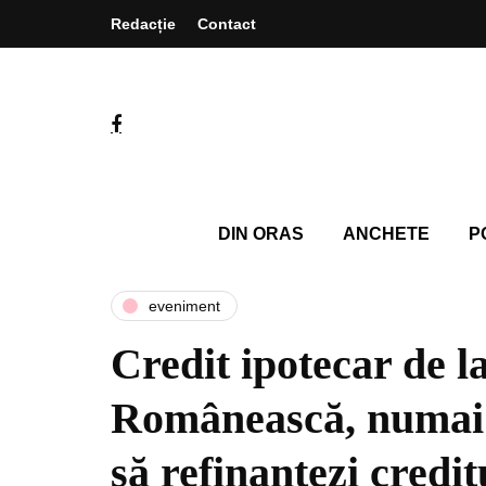
Redacție
Contact
DIN ORAS
ANCHETE
P
eveniment
Credit ipotecar de 
Românească, numai b
să refinanțezi credi