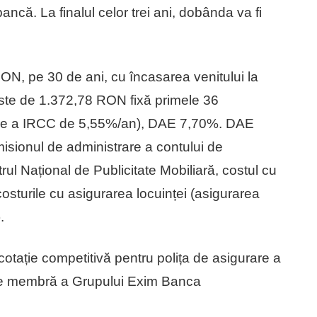
 bancă. La finalul celor trei ani, dobânda va fi
N, pe 30 de ani, cu încasarea venitului la
te de 1.372,78 RON fixă primele 36
oare a IRCC de 5,55%/an), DAE 7,70%. DAE
isionul de administrare a contului de
rul Național de Publicitate Mobiliară, costul cu
costurile cu asigurarea locuinței (asigurarea
.
cotație competitivă pentru polița de asigurare a
nie membră a Grupului Exim Banca