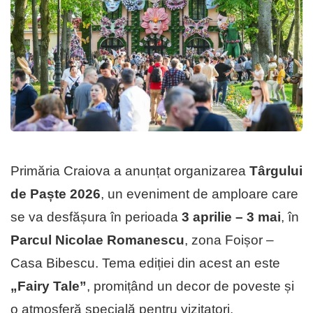
Primăria Craiova a anunțat organizarea
Târgului
de Paște 2026
, un eveniment de amploare care
se va desfășura în perioada
3 aprilie – 3 mai
, în
Parcul Nicolae Romanescu
, zona Foișor –
Casa Bibescu. Tema ediției din acest an este
„Fairy Tale”
, promițând un decor de poveste și
o atmosferă specială pentru vizitatori.