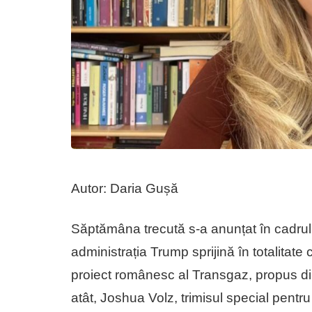
Autor: Daria Gușă
Săptămâna trecută s-a anunțat în cadrul
administrația Trump sprijină în totalitat
proiect românesc al Transgaz, propus din
atât, Joshua Volz, trimisul special pentr