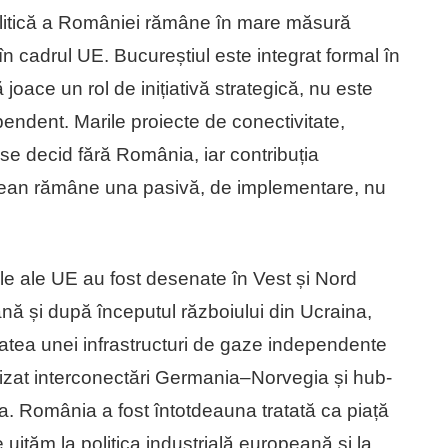
politică a României rămâne în mare măsură
în cadrul UE. Bucureștiul este integrat formal în
 joace un rol de inițiativă strategică, nu este
pendent. Marile proiecte de conectivitate,
se decid fără România, iar contribuția
pean rămâne una pasivă, de implementare, nu
le ale UE au fost desenate în Vest și Nord
nă și după începutul războiului din Ucraina,
atea unei infrastructuri de gaze independente
oritizat interconectări Germania–Norvegia și hub-
. România a fost întotdeauna tratată ca piață
uităm la politica industrială europeană și la