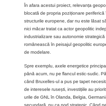
În afara acestui proiect, relevanța geo
blocată de propria poziționare periferică 
structurile europene, dar nu este lăsat să
nici măcar tratat ca actor geopolitic inde
industrializare sau autonomie strategică 
românească în peisajul geopolitic euro
de modelare.
Spre exemplu, axele energetice principa
până acum, nu pe flancul estic-sudic. Pâ
când Bruxelles-ul a pus pe tapet necesit
de interesele rusești, investițiile au pri
urile de GNL în Olanda, Belgia, Germania
secundară, nu ca nod strategic. Când ne 