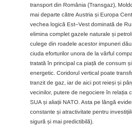
transport din România (Transgaz), Moldov
mai departe către Austria și Europa Cen
vechea logică Est–Vest dominată de Rusia
elimina complet gazele naturale și petro
culege din roadele acestor impuneri dăună
ciuda eforturilor unora de la vârful comp
tratată în principal ca piață de consum și
energetic. Coridorul vertical poate tran
tranzit de gaz, iar de aici pot reieși și pâ
vecinilor, putere de negociere în relația 
SUA și aliații NATO. Asta pe lângă evide
constante și atractivitate pentru investiț
sigură și mai predictibilă).