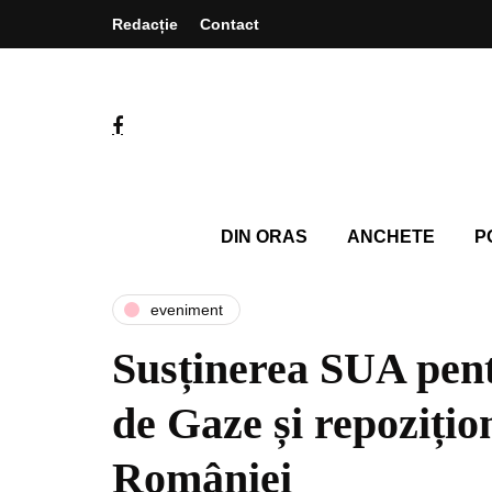
Redacție
Contact
DIN ORAS
ANCHETE
P
eveniment
Susținerea SUA pent
de Gaze și repozițio
României