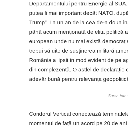
Departamentului pentru Energie al SUA, a
putea fi mai important decât NATO, dup
Trump”. La un an de la cea de-a doua i
până acum menționată de elita politică a
european unde nu mai există democrație s
trebui să uite de susținerea militară ame
România a lipsit în mod evident de pe ag
din complezență. O astfel de declarație e
adevăr bună pentru relevanța geopolitică
Sursa foto
Coridorul Vertical conectează terminale
momentul de față un acord pe 20 de ani 