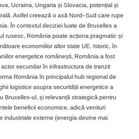
a, Ucraina, Ungaria și Slovacia, potențial și
trală. Astfel creează o axă Nord–Sud care rupe
. În contextul deciziei luate de Bruxelles a
lul rusesc, România poate acționa pragmatic și
toare economiilor altor state UE. Istoric, în
aniilor energetice românești, România a fost
 actor secundar în infrastructura de tranzit
sforma România în principalul hub regional de
rghii logistice asupra securității energetice a
cu Bruxelles-ul, și relevanță strategică pentru
ntele beneficii economice, adică venituri
iile industriale externe (energia devine mai