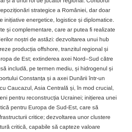
l și a unui rol de jucător regional. Coridorul
repoziționări strategice a României, dar doar
inițiative energetice, logistice și diplomatice.
te și complementare, care ar putea fi realizate
iderilor noștri de astăzi: dezvoltarea unui hub
ze producția offshore, tranzitul regional și
Europa de Est; extinderea axei Nord–Sud către
 să includă, pe termen mediu, și hidrogenul și
portului Constanța și a axei Dunării într-un
 cu Caucazul, Asia Centrală și, în mod crucial,
eni pentru reconstrucția Ucrainei; inițierea unei
etică pentru Europa de Sud-Est, care să
frastructurii critice; dezvoltarea unor clustere
ctură critică, capabile să capteze valoare