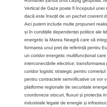
României șansa unui câștig geopolitic rea
Vertical de Gaze poate fi începutul unei 
dacă este însoțit de un pachet coerent de 
Aici putem include multe propuneri realis
și în condițiile dependenței politice ale l
energetic la Marea Neagră care să integre
formarea unui preț de referință pentru 
un coridor energetic multifuncțional care
interconectările electrice; transformarea 
coridor logistic strategic pentru comerțul
pentru contractele semnificative ce vor v
platforme regionale de securitate energ
coordoneze stocuri, fluxuri și protecția in
industriale legate de energie și infrastru