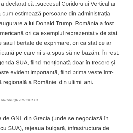
 declarat că „succesul Coridorului Vertical ar
ă cum estimează persoane din administrația
naugurare a lui Donald Trump, România a fost
mericană ori ca exemplul reprezentativ de stat
au libertate de exprimare, ori ca stat ce ar
ricană pe care ni s-a spus să ne bazăm. În rest,
enda SUA, fiind menționată doar în trecere și
ste evident importantă, fiind prima veste într-
 regională a României din ultimii ani.
: cursdeguvernare.ro
le de GNL din Grecia (unde se negociază în
cu SUA), rețeaua bulgară, infrastructura de