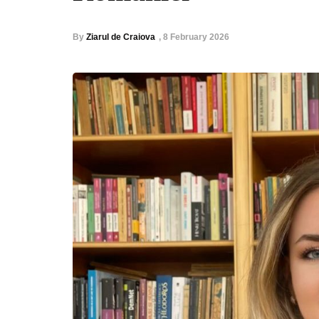
By
Ziarul de Craiova
,
8 February 2026