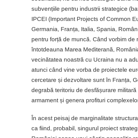
subvențiile pentru industrii strategice (b
IPCEI (Important Projects of Common Eur
Germania, Franța, Italia, Spania, Români
pentru forță de muncă. Când vorbim de ru
întotdeauna Marea Mediterană, România fi
vecinătatea noastră cu Ucraina nu a adus 
atunci când vine vorba de proiectele e
cercetare și dezvoltare sunt în Franța, G
degrabă teritoriu de desfășurare milita
armament și genera profituri complexelor 
În acest peisaj de marginalitate structur
ca fiind, probabil, singurul proiect strateg