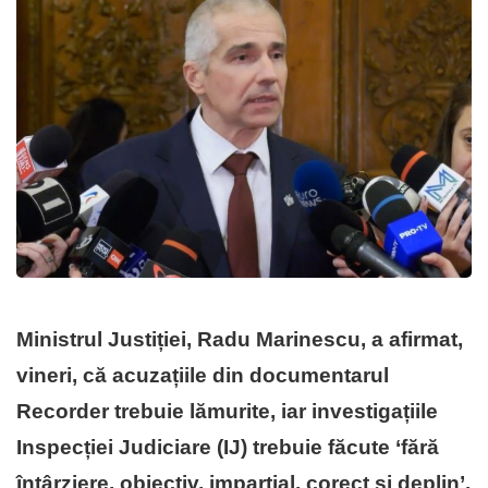
Ministrul Justiției, Radu Marinescu, a afirmat,
vineri, că acuzațiile din documentarul
Recorder trebuie lămurite, iar investigațiile
Inspecției Judiciare (IJ) trebuie făcute ‘fără
întârziere, obiectiv, imparțial, corect și deplin’.