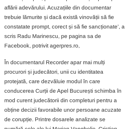
aflării adevărului. Acuzațiile din documentar
trebuie lămurite și dacă există vinovății să fie
constatate prompt, corect și să fie sancționate’, a
scris Radu Marinescu, pe pagina sa de
Facebook, potrivit agerpres.ro,
În documentarul Recorder apar mai mulți
procurori și judecători, unii cu identitatea
protejată, care dezvăluie modul în care
conducerea Curții de Apel București schimba în
mod curent judecătorii din completuri pentru a
obține decizii favorabile unor persoane acuzate
de corupție. Printre dosarele analizate se
numără cele ale lui Marian Vanghelie, Cristian