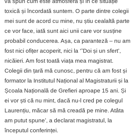
vă spun cum este atmosfera și în ce situație
toxică și încordată suntem. O parte dintre colegii
mei sunt de acord cu mine, nu știu cealaltă parte
ce vor face, iată sunt aici unii care vor susține
probabil conducerea. Așa, ca paranteză – nu am
fost nici ofițer acoperit, nici la ‘˜Doi și un sfert’,
nicăieri. Am fost toată viața mea magistrat.
Colegii din țară mă cunosc, pentru că am fost și
formator la Institutul Național al Magistraturii și la
Școala Națională de Grefieri aproape 15 ani. Și
ei vor ști că nu mint, dacă nu-l cred pe colegul
Laurențiu, măcar să mă creadă pe mine. Atâta
am putut spune’, a declarat magistratul, la
începutul conferinței.