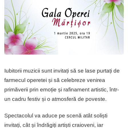
Iubitorii muzicii sunt invitați să se lase purtați de
farmecul operetei și să celebreze venirea
primăverii prin emoție și rafinament artistic, într-
un cadru festiv și o atmosferă de poveste.
Spectacolul va aduce pe scenă atât soliști
invitați, cât și îndrăgiți artiști craioveni, iar