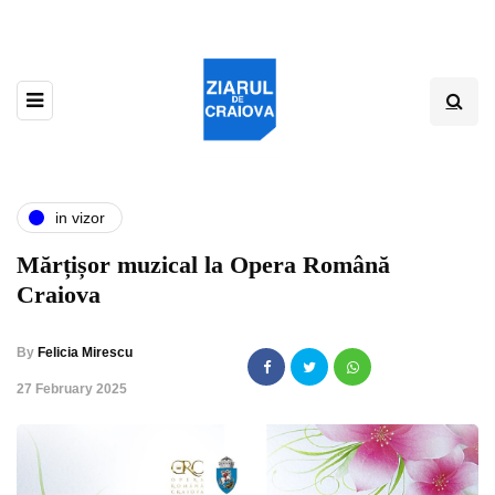
in vizor
Mărțișor muzical la Opera Română
Craiova
By
Felicia Mirescu
,
27 February 2025