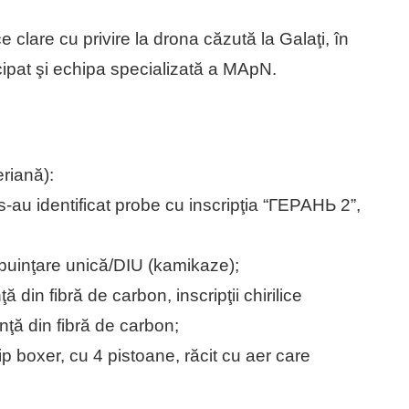
ce clare cu privire la drona căzută la Galaţi, în
icipat şi echipa specializată a MApN.
eriană):
au identificat probe cu inscripţia “ГЕРАНЬ 2”,
ebuinţare unică/DIU (kamikaze);
ă din fibră de carbon, inscripţii chirilice
nţă din fibră de carbon;
ip boxer, cu 4 pistoane, răcit cu aer care