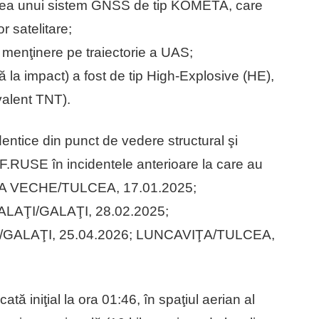
irea unui sistem GNSS de tip KOMETA, care
r satelitare;
i menţinere pe traiectorie a UAS;
ă la impact) a fost de tip High-Explosive (HE),
valent TNT).
 identice din punct de vedere structural şi
e F.RUSE în incidentele anterioare la care au
ILIA VECHE/TULCEA, 17.01.2025;
LAŢI/GALAŢI, 28.02.2025;
/GALAŢI, 25.04.2026; LUNCAVIŢA/TULCEA,
ificată iniţial la ora 01:46, în spaţiul aerian al