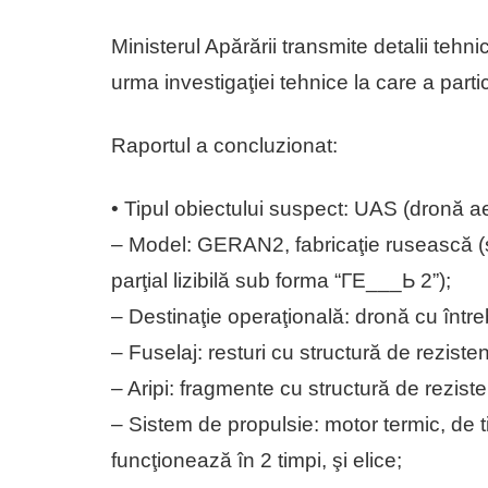
Ministerul Apărării transmite detalii tehni
urma investigaţiei tehnice la care a part
Raportul a concluzionat:
•⁠ ⁠Tipul obiectului suspect: UAS (dronă a
– Model: GERAN2, fabricaţie rusească (s-
parţial lizibilă sub forma “ГЕ___Ь 2”);
– Destinaţie operaţională: dronă cu într
– Fuselaj: resturi cu structură de rezistenţ
– Aripi: fragmente cu structură de reziste
– Sistem de propulsie: motor termic, de t
funcţionează în 2 timpi, şi elice;