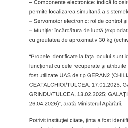
– Componente electronice: indică folos
permite localizarea simultană a sistemelo
– Servomotor electronic: rol de control ş
– Muniţie: încărcătura de luptă (explodat
cu greutatea de aproximativ 30 kg (echi
“⁠Probele identificate la faţa locului sunt
funcţional cu cele recuperate şi atribuit
fost utilizate UAS de tip GERAN2 (CH
CEATALCHIOI/TULCEA, 17.01.2025; GA
GRINDU/TULCEA, 13.02.2025; GALAŢI
26.04.2026)”, arată Ministerul Apărării.
Potrivit instituţiei citate, ţinta a fost ident