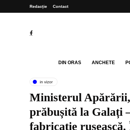
Redacție
Contact
DIN ORAS
ANCHETE
P
in vizor
Ministerul Apărării
prăbușită la Galați
fabricaţie rusească.